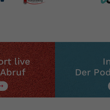
rt live
I
 Abruf
Der Po