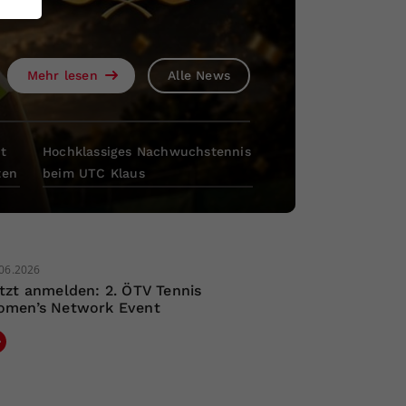
Mehr lesen
Mehr lesen
Mehr lesen
Mehr lesen
Alle News
Alle News
Alle News
Alle News
t
Hochklassiges Nachwuchstennis
ten
beim UTC Klaus
06.2026
tzt anmelden: 2. ÖTV Tennis
men’s Network Event