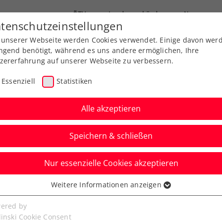
ÖTV
Landesverbände
News
tenschutzeinstellungen
 unserer Webseite werden Cookies verwendet. Einige davon wer
Ausbildung
Services
Über uns
ngend benötigt, während es uns andere ermöglichen, Ihre
zererfahrung auf unserer Webseite zu verbessern.
Essenziell
Statistiken
Alle akzeptieren
Speichern & schließen
Nur essenzielle Cookies akzeptieren
Weitere Informationen anzeigen
ssenziell
ic krönt sich erstmals 
senzielle Cookies werden für grundlegende Funktionen der
ered by
bseite benötigt. Dadurch ist gewährleistet, dass die Webseite
linski Cookie Consent