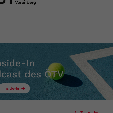
nside-In
dcast des ÖTV
Inside-In