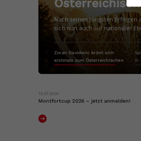
Österreichisch
ei
Nach seinen jüngsten Erfolgen a
sich nun auch auf nationaler Eb
S
Zoran Davidovic krönt sich
Sp
erstmals zum Österreichischen
II
Meister
Va
16.07.2026
Montfortcup 2026 – jetzt anmelden!