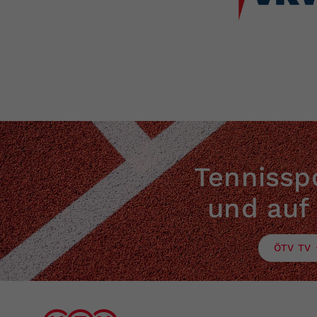
Tennisspo
und auf
ÖTV TV