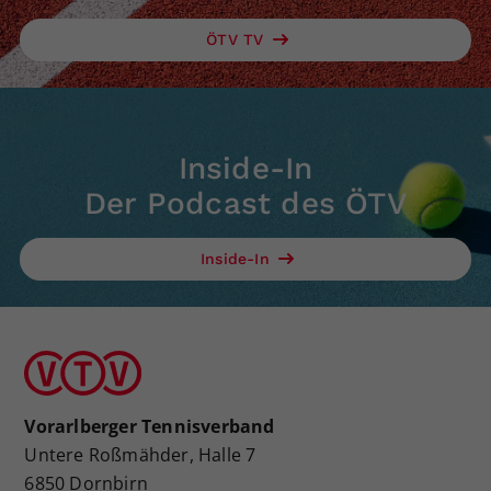
Dieser Wert speichert Ihre Consent-
ÖTV TV
Einstellungen. Unter anderem eine
zufällig generierte ID, für die
Zweck
historische Speicherung Ihrer
vorgenommen Einstellungen, falls der
Webseiten-Betreiber dies eingestellt
Inside-In
hat.
Der Podcast des ÖTV
Inside-In
Vorarlberger Tennisverband
Untere Roßmähder, Halle 7
6850 Dornbirn