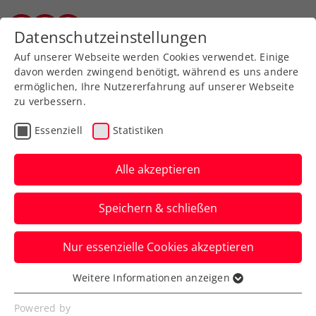
Datenschutzeinstellungen
Vorarlberger Tennisverband
Auf unserer Webseite werden Cookies verwendet. Einige
davon werden zwingend benötigt, während es uns andere
ermöglichen, Ihre Nutzererfahrung auf unserer Webseite
zu verbessern.
Förderung im Land
Essenziell
Statistiken
Vorarlberg
Alle akzeptieren
Speichern & schließen
Nur essenzielle Cookies akzeptieren
Weitere Informationen anzeigen
Essenziell
Land Vorarlberg - Bildungsprämie
Essenzielle Cookies werden für grundlegende
Powered by