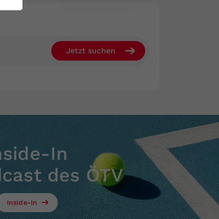
nside-In
dcast des ÖTV
Inside-In