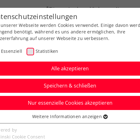
ÖTV
Landesverbände
News
tenschutzeinstellungen
 unserer Webseite werden Cookies verwendet. Einige davon wer
Ausbildung
Services
Über uns
ngend benötigt, während es uns andere ermöglichen, Ihre
zererfahrung auf unserer Webseite zu verbessern.
Essenziell
Statistiken
Alle akzeptieren
Speichern & schließen
Nur essenzielle Cookies akzeptieren
Weitere Informationen anzeigen
SpielerInnen-Suche
ssenziell
senzielle Cookies werden für grundlegende Funktionen der
ered by
bseite benötigt. Dadurch ist gewährleistet, dass die Webseite
linski Cookie Consent