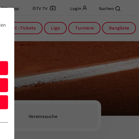
ÖTV App
ÖTV TV
Login
Suchen
den
DC-Tickets
Liga
Turniere
Rangliste
Vereinssuche