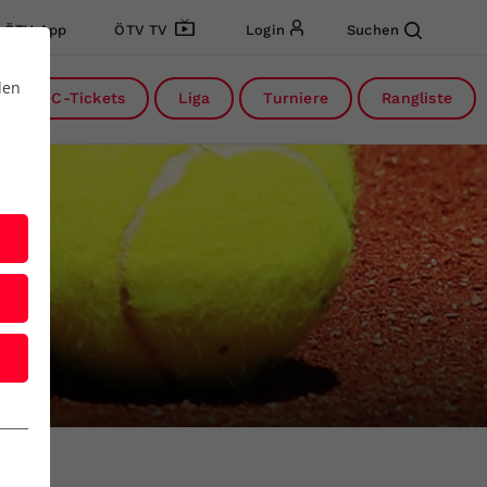
ÖTV App
ÖTV TV
Login
Suchen
den
DC-Tickets
Liga
Turniere
Rangliste