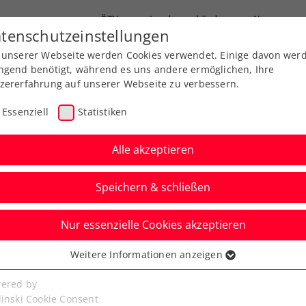
ÖTV
Landesverbände
News
tenschutzeinstellungen
 unserer Webseite werden Cookies verwendet. Einige davon wer
Ausbildung
Services
Über uns
ngend benötigt, während es uns andere ermöglichen, Ihre
zererfahrung auf unserer Webseite zu verbessern.
Essenziell
Statistiken
Alle akzeptieren
Impressum
Speichern & schließen
Nur essenzielle Cookies akzeptieren
Weitere Informationen anzeigen
ssenziell
senzielle Cookies werden für grundlegende Funktionen der
ered by
bseite benötigt. Dadurch ist gewährleistet, dass die Webseite
linski Cookie Consent