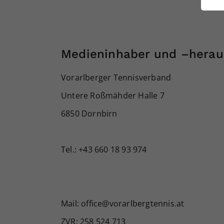
ei
S
Medieninhaber und –herau
Vorarlberger Tennisverband
Untere Roßmähder Halle 7
6850 Dornbirn
Tel.: +43 660 18 93 974
Mail: office@vorarlbergtennis.at
ZVR: 258 524 713