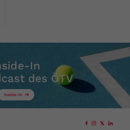
nside-In
dcast des ÖTV
Inside-In