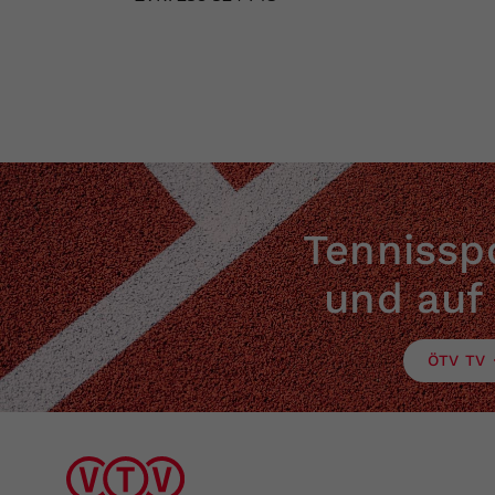
Tennisspo
und auf
ÖTV TV