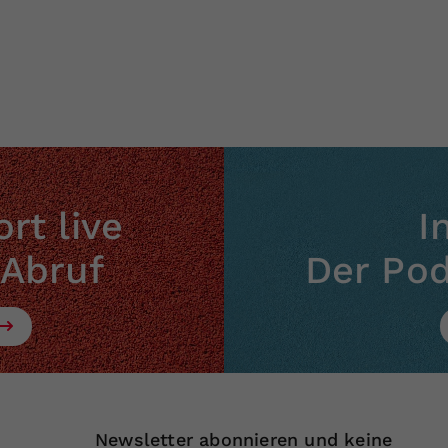
Zweck
generierte ID, für die historische Speicherung
Ihrer vorgenommen Einstellungen, falls der
Webseiten-Betreiber dies eingestellt hat.
rt live
I
 Abruf
Der Po
Newsletter abonnieren und keine