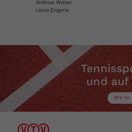
Andreas Walser
Laura Zingerle
Tennisspo
und auf
ÖTV TV