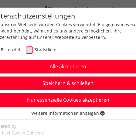
ÖTV
Landesverbände
News
tenschutzeinstellungen
 unserer Webseite werden Cookies verwendet. Einige davon wer
Ausbildung
Services
Über uns
ngend benötigt, während es uns andere ermöglichen, Ihre
zererfahrung auf unserer Webseite zu verbessern.
Essenziell
Statistiken
Alle akzeptieren
nerteam im Leistungsze
Speichern & schließen
Nur essenzielle Cookies akzeptieren
Weitere Informationen anzeigen
ssenziell
senzielle Cookies werden für grundlegende Funktionen der
ered by
bseite benötigt. Dadurch ist gewährleistet, dass die Webseite
linski Cookie Consent