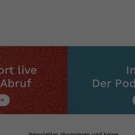
Zweck
generierte ID, für die historische Speicherung
Ihrer vorgenommen Einstellungen, falls der
Webseiten-Betreiber dies eingestellt hat.
rt live
I
 Abruf
Der Po
Newsletter abonnieren und keine