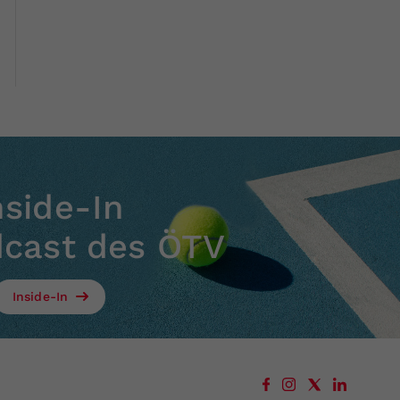
nside-In
dcast des ÖTV
Inside-In