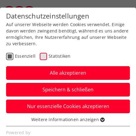
Datenschutzeinstellungen
Vorarlberger Tennisverband
Auf unserer Webseite werden Cookies verwendet. Einige
davon werden zwingend benötigt, während es uns andere
ermöglichen, Ihre Nutzererfahrung auf unserer Webseite
zu verbessern.
Organisation des
Essenziell
Statistiken
Leistungszentrums
Alle akzeptieren
Speichern & schließen
Nur essenzielle Cookies akzeptieren
Der Vorarlberger Tennisverband bietet mit dem
Weitere Informationen anzeigen
Leistungszentrum VTV eine hochwertige Betreuung
Essenziell
von NachwuchsathletInnen in der Altersgruppe
Essenzielle Cookies werden für grundlegende
Powered by