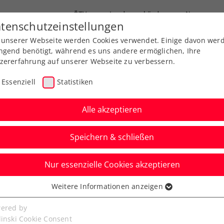
ÖTV
Landesverbände
News
tenschutzeinstellungen
 unserer Webseite werden Cookies verwendet. Einige davon wer
Ausbildung
Services
Über uns
ngend benötigt, während es uns andere ermöglichen, Ihre
zererfahrung auf unserer Webseite zu verbessern.
Essenziell
Statistiken
Alle akzeptieren
Geschäftsstelle des VT
Speichern & schließen
Nur essenzielle Cookies akzeptieren
Weitere Informationen anzeigen
ssenziell
senzielle Cookies werden für grundlegende Funktionen der
ered by
bseite benötigt. Dadurch ist gewährleistet, dass die Webseite
linski Cookie Consent