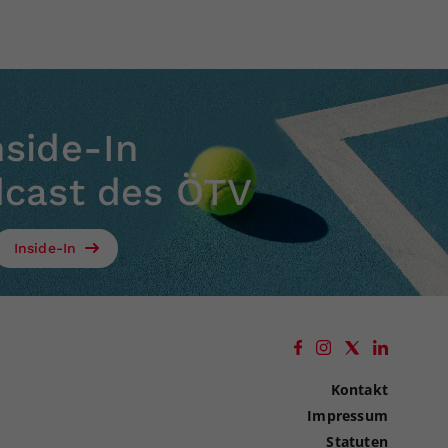
nside-In
dcast des ÖTV
Inside-In
Kontakt
Impressum
Statuten