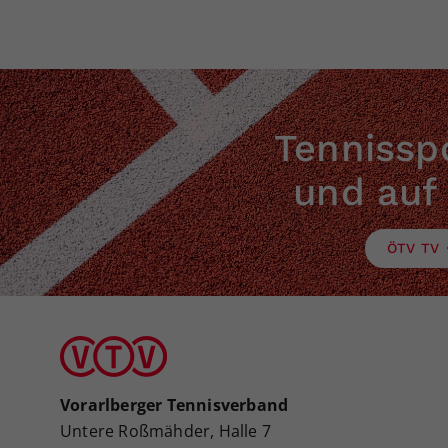
Tennisspo
und auf
ÖTV TV
Vorarlberger Tennisverband
Untere Roßmähder, Halle 7