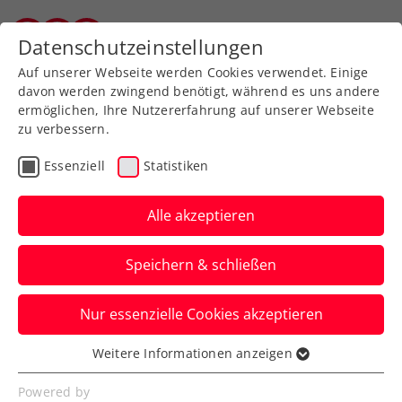
Datenschutzeinstellungen
Vorarlberger Tennisverband
Auf unserer Webseite werden Cookies verwendet. Einige
davon werden zwingend benötigt, während es uns andere
ermöglichen, Ihre Nutzererfahrung auf unserer Webseite
zu verbessern.
Tennishallen in Vorarlberg
Essenziell
Statistiken
Alle akzeptieren
Speichern & schließen
Nur essenzielle Cookies akzeptieren
Weitere Informationen anzeigen
Tennishallen in Vorarlberg
Essenziell
Essenzielle Cookies werden für grundlegende
Powered by
Hier finden Sie eine Übersicht der Hallen in