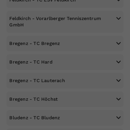
Dieser Wert speichert Ihre Consent-
Einstellungen. Unter anderem eine
Feldkirch - Vorarlberger Tenniszentrum
zufällig generierte ID, für die
GmbH
Zweck
historische Speicherung Ihrer
vorgenommen Einstellungen, falls der
Webseiten-Betreiber dies eingestellt
Bregenz - TC Bregenz
hat.
Bregenz - TC Hard
Bregenz - TC Lauterach
Bregenz - TC Höchst
Bludenz - TC Bludenz