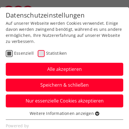
Datenschutzeinstellungen
Vorarlberger Tennisverband
Auf unserer Webseite werden Cookies verwendet. Einige
davon werden zwingend benötigt, während es uns andere
ermöglichen, Ihre Nutzererfahrung auf unserer Webseite
zu verbessern.
Essenziell
Statistiken
Alle akzeptieren
Speichern & schließen
Nur essenzielle Cookies akzeptieren
Weitere Informationen anzeigen
Nenngelder
Essenziell
Essenzielle Cookies werden für grundlegende
Powered by
Folgende Höhe der Gebühren dürfen wir hier