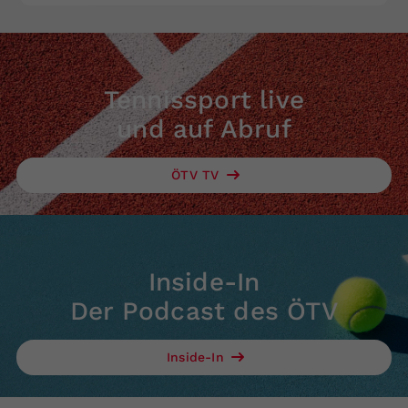
Tennissport live
und auf Abruf
ÖTV TV
Inside-In
Der Podcast des ÖTV
Inside-In