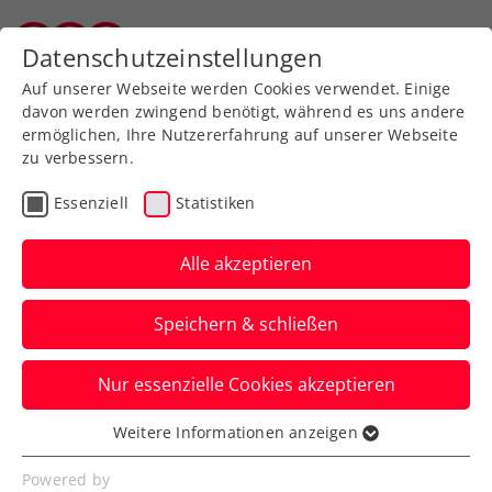
Datenschutzeinstellungen
Vorarlberger Tennisverband
Auf unserer Webseite werden Cookies verwendet. Einige
davon werden zwingend benötigt, während es uns andere
ermöglichen, Ihre Nutzererfahrung auf unserer Webseite
Allgemeine
Klasse
zu verbessern.
Jugend
Essenziell
Statistiken
SeniorInnen
Alle akzeptieren
Speichern & schließen
Meisterschaft wählen
Nur essenzielle Cookies akzeptieren
Weitere Informationen anzeigen
Essenziell
Essenzielle Cookies werden für grundlegende
Digital Campus Vorarlberg Tennisliga 2025 / Herren
Powered by