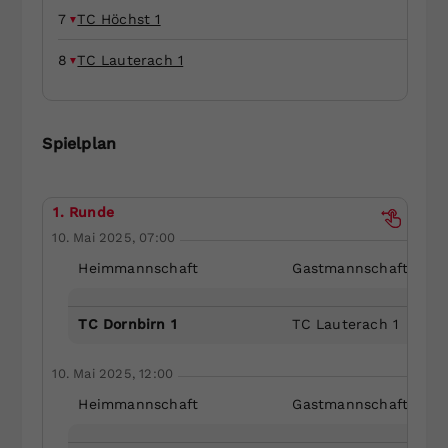
7
TC Höchst 1
Dieser Wert speichert Ihre Consent-
Einstellungen. Unter anderem eine
8
TC Lauterach 1
zufällig generierte ID, für die
Zweck
historische Speicherung Ihrer
vorgenommen Einstellungen, falls der
Webseiten-Betreiber dies eingestellt
Spielplan
hat.
1. Runde
10. Mai 2025, 07:00
Heimmannschaft
Gastmannschaft
TC Dornbirn 1
TC Lauterach 1
10. Mai 2025, 12:00
Heimmannschaft
Gastmannschaft