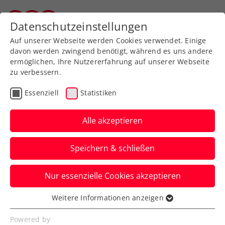
Zurück zur Newsübersicht
Datenschutzeinstellungen
Vorarlberger Tennisverband
Auf unserer Webseite werden Cookies verwendet. Einige
davon werden zwingend benötigt, während es uns andere
ermöglichen, Ihre Nutzererfahrung auf unserer Webseite
zu verbessern.
Allgemeine Klasse
Turniere
Essenziell
Statistiken
Kids & Jugend
Senioren
Alle akzeptieren
Der Weg nach Kitzbühel
Speichern & schließen
führt auch durchs Ländle
Nur essenzielle Cookies akzeptieren
64 Spieler, fünf ITN-Gruppen und ein
großes gemeinsames Ziel.
Weitere Informationen anzeigen
Essenziell
Verfasst von: Evelyn Ratt-Nenning / Rudolf Bildstein,
Essenzielle Cookies werden für grundlegende
Powered by