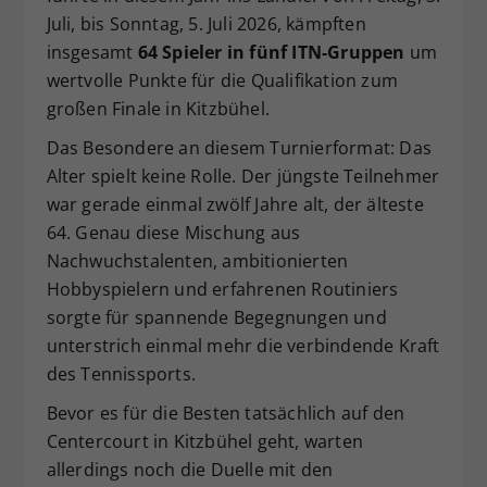
Juli, bis Sonntag, 5. Juli 2026, kämpften
Dieser Wert speichert Ihre Consent-
Einstellungen. Unter anderem eine
insgesamt
64 Spieler in fünf ITN-Gruppen
um
zufällig generierte ID, für die
wertvolle Punkte für die Qualifikation zum
Zweck
historische Speicherung Ihrer
großen Finale in Kitzbühel.
vorgenommen Einstellungen, falls der
Webseiten-Betreiber dies eingestellt
Das Besondere an diesem Turnierformat: Das
hat.
Alter spielt keine Rolle. Der jüngste Teilnehmer
war gerade einmal zwölf Jahre alt, der älteste
64. Genau diese Mischung aus
Nachwuchstalenten, ambitionierten
Hobbyspielern und erfahrenen Routiniers
sorgte für spannende Begegnungen und
unterstrich einmal mehr die verbindende Kraft
des Tennissports.
Bevor es für die Besten tatsächlich auf den
Centercourt in Kitzbühel geht, warten
allerdings noch die Duelle mit den