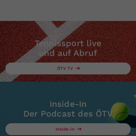
Tennissport live
und auf Abruf
ÖTV TV
Inside-In
Der Podcast des ÖTV
Inside-In