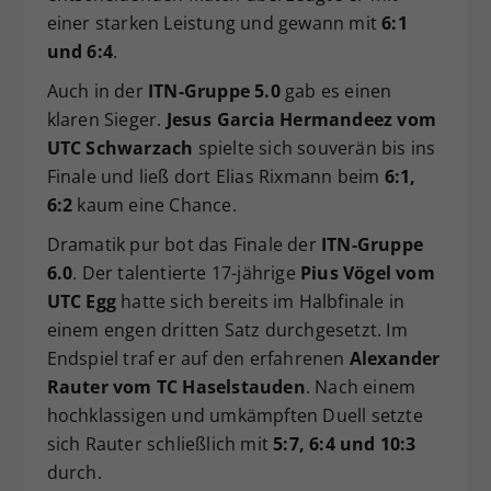
einer starken Leistung und gewann mit
6:1
und 6:4
.
Auch in der
ITN-Gruppe 5.0
gab es einen
klaren Sieger.
Jesus Garcia Hermandeez vom
UTC Schwarzach
spielte sich souverän bis ins
Finale und ließ dort Elias Rixmann beim
6:1,
6:2
kaum eine Chance.
Dramatik pur bot das Finale der
ITN-Gruppe
6.0
. Der talentierte 17-jährige
Pius Vögel vom
UTC Egg
hatte sich bereits im Halbfinale in
einem engen dritten Satz durchgesetzt. Im
Endspiel traf er auf den erfahrenen
Alexander
Rauter vom TC Haselstauden
. Nach einem
hochklassigen und umkämpften Duell setzte
sich Rauter schließlich mit
5:7, 6:4 und 10:3
durch.