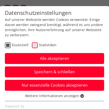
Zurück zur Newsübersicht
Datenschutzeinstellungen
Vorarlberger Tennisverband
Auf unserer Webseite werden Cookies verwendet. Einige
davon werden zwingend benötigt, während es uns andere
ermöglichen, Ihre Nutzererfahrung auf unserer Webseite
zu verbessern.
Ausbildung
Turniere
Verbands-Info
Essenziell
Statistiken
WTA
Alle akzeptieren
FE&MALE Sports
Speichern & schließen
Conference 2025: Jetzt
Early-Bird-Ticket sichern!
Nur essenzielle Cookies akzeptieren
Advantage Ladies: Noch bis inklusive 30.
Weitere Informationen anzeigen
Essenziell
November 2024 sind Karten zum
Essenzielle Cookies werden für grundlegende
Powered by
Sonderpreis erhältlich.