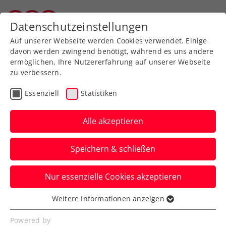
Zurück zur Newsübersicht
Datenschutzeinstellungen
Vorarlberger Tennisverband
Auf unserer Webseite werden Cookies verwendet. Einige
davon werden zwingend benötigt, während es uns andere
ermöglichen, Ihre Nutzererfahrung auf unserer Webseite
zu verbessern.
Liga
Verbands-Info
Essenziell
Statistiken
Hitzekonzept Digital
Campus Vorarlberg
Alle akzeptieren
Tennisliga
Speichern & schließen
Anbei speziell auf Grund der
Nur essenzielle Cookies akzeptieren
Wettersituation folgende Ergänzung zur
Digital Campus Vorarlberg Tennisliga...
Weitere Informationen anzeigen
Essenziell
Verfasst von: Evelyn Ratt-Nenning, 24.06.2026
Essenzielle Cookies werden für grundlegende
Powered by