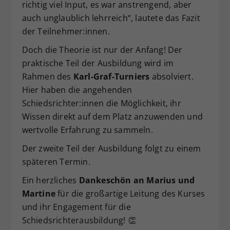
richtig viel Input, es war anstrengend, aber
Dieser Wert speichert Ihre Consent-
auch unglaublich lehrreich“, lautete das Fazit
Einstellungen. Unter anderem eine
der Teilnehmer:innen.
zufällig generierte ID, für die
Zweck
historische Speicherung Ihrer
Doch die Theorie ist nur der Anfang! Der
vorgenommen Einstellungen, falls der
praktische Teil der Ausbildung wird im
Webseiten-Betreiber dies eingestellt
Rahmen des
Karl-Graf-Turniers
absolviert.
hat.
Hier haben die angehenden
Schiedsrichter:innen die Möglichkeit, ihr
Wissen direkt auf dem Platz anzuwenden und
wertvolle Erfahrung zu sammeln.
Der zweite Teil der Ausbildung folgt zu einem
späteren Termin.
Ein herzliches
Dankeschön an Marius und
Martine
für die großartige Leitung des Kurses
und ihr Engagement für die
Schiedsrichterausbildung! 👏