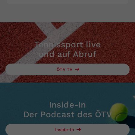
Tennissport live
und auf Abruf
ÖTV TV
Inside-In
Der Podcast des ÖTV
Inside-In