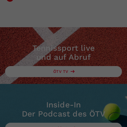
Tennissport live
und auf Abruf
ÖTV TV
Inside-In
Der Podcast des ÖTV