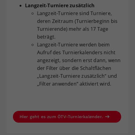
Langzeit-Turniere zusätzlich
Dieser Wert speichert Ihre Consent-
Langzeit-Turniere sind Turniere,
Einstellungen. Unter anderem eine
zufällig generierte ID, für die
deren Zeitraum (Turnierbeginn bis
Zweck
historische Speicherung Ihrer
Turnierende) mehr als 17 Tage
vorgenommen Einstellungen, falls der
beträgt.
Webseiten-Betreiber dies eingestellt
Langzeit-Turniere werden beim
hat.
Aufruf des Turnierkalenders nicht
angezeigt, sondern erst dann, wenn
der Filter über die Schaltflächen
„Langzeit-Turniere zusätzlich“ und
„Filter anwenden“ aktiviert wird.
Hier geht es zum ÖTV-Turnierkalender.