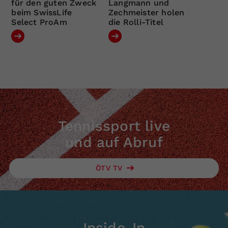
für den guten Zweck
Langmann und
beim SwissLife
Zechmeister holen
Select ProAm
die Rolli-Titel
Tennissport live
und auf Abruf
ÖTV TV
Inside-In