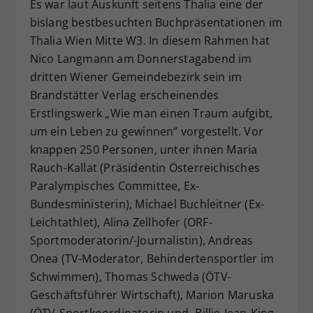
Es war laut Auskunft seitens Thalia eine der
Dieser Wert speichert Ihre Consent-
bislang bestbesuchten Buchpräsentationen im
Einstellungen. Unter anderem eine
Thalia Wien Mitte W3. In diesem Rahmen hat
zufällig generierte ID, für die
Nico Langmann am Donnerstagabend im
Zweck
historische Speicherung Ihrer
dritten Wiener Gemeindebezirk sein im
vorgenommen Einstellungen, falls der
Webseiten-Betreiber dies eingestellt
Brandstätter Verlag erscheinendes
hat.
Erstlingswerk „Wie man einen Traum aufgibt,
um ein Leben zu gewinnen“ vorgestellt. Vor
knappen 250 Personen, unter ihnen Maria
Rauch-Kallat (Präsidentin Österreichisches
Paralympisches Committee, Ex-
Bundesministerin), Michael Buchleitner (Ex-
Leichtathlet), Alina Zellhofer (ORF-
Sportmoderatorin/-Journalistin), Andreas
Onea (TV-Moderator, Behindertensportler im
Schwimmen), Thomas Schweda (ÖTV-
Geschäftsführer Wirtschaft), Marion Maruska