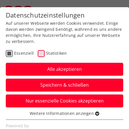
Zurück zur Newsübersicht
Datenschutzeinstellungen
Vorarlberger Tennisverband
Auf unserer Webseite werden Cookies verwendet. Einige
davon werden zwingend benötigt, während es uns andere
ermöglichen, Ihre Nutzererfahrung auf unserer Webseite
zu verbessern.
Rollstuhltennis
Inklusion
Essenziell
Statistiken
Verbands-Info
Alle akzeptieren
Nico Langmann: Wie man
Speichern & schließen
einen Traum aufgibt, um
ein Leben zu gewinnen
Nur essenzielle Cookies akzeptieren
Das ÖTV-Rollstuhltennis-Ass hat in Wien-
Weitere Informationen anzeigen
Essenziell
Landstraße sein Buch mit eben diesem
Essenzielle Cookies werden für grundlegende
Powered by
Titel präsentiert.