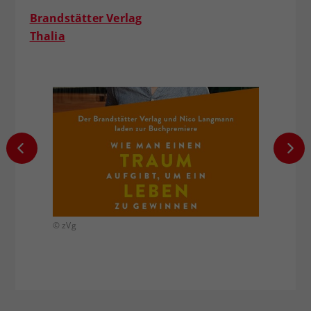
Brandstätter Verlag
Thalia
© zVg
© ÖTV