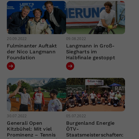
20.09.2022
09.08.2022
Fulminanter Auftakt
Langmann in Groß-
der Nico Langmann
Siegharts im
Foundation
Halbfinale gestoppt
30.07.2022
05.07.2022
Generali Open
Burgenland Energie
Kitzbühel: Mit viel
ÖTV-
Prominenz – Tennis
Staatsmeisterschaften: