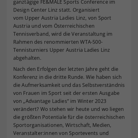
ganztägige FE&MALE Sports Conference im
Dieser Wert speichert Ihre Consent-
Design Center Linz statt. Organisiert
Einstellungen. Unter anderem eine
vom Upper Austria Ladies Linz, von Sport
zufällig generierte ID, für die
Austria und vom Österreichischen
Zweck
historische Speicherung Ihrer
Tennisverband, wird die Veranstaltung im
vorgenommen Einstellungen, falls der
Webseiten-Betreiber dies eingestellt
Rahmen des renommierten WTA-500-
hat.
Tennisturniers Upper Austria Ladies Linz
abgehalten.
Nach den Erfolgen der letzten Jahre geht die
Konferenz in die dritte Runde. Wie haben sich
die Aufmerksamkeit und das Selbstverständnis
von Frauen im Sport seit der ersten Ausgabe
von „Advantage Ladies“ im Winter 2023
verändert? Wo stehen wir heute und wo liegen
die größten Potentiale für die österreichischen
Sportorganisationen, Wirtschaft, Medien,
Veranstalter:innen von Sportevents und