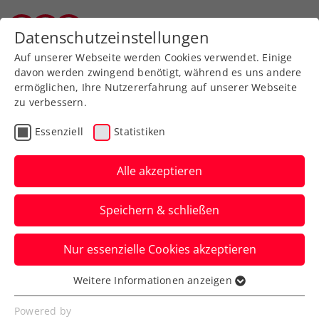
Zurück zur Newsübersicht
Datenschutzeinstellungen
Vorarlberger Tennisverband
Auf unserer Webseite werden Cookies verwendet. Einige
davon werden zwingend benötigt, während es uns andere
ermöglichen, Ihre Nutzererfahrung auf unserer Webseite
zu verbessern.
Ausbildung
Turniere
Verbands-Info
Essenziell
Statistiken
WTA
Alle akzeptieren
Save the date: Advantage
Speichern & schließen
Ladies – FE&MALE Sports
Conference am 29.1.2025
Nur essenzielle Cookies akzeptieren
„Successful Together“ lautet erneut das
Weitere Informationen anzeigen
Essenziell
Motto der Veranstaltung im Zuge des
Essenzielle Cookies werden für grundlegende
Powered by
Upper Austria Ladies Linz.