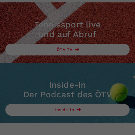
Tennissport live
und auf Abruf
ÖTV TV
Inside-In
Der Podcast des ÖTV
Inside-In