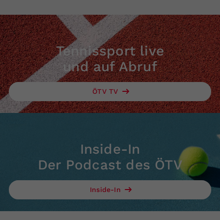
Tennissport live
und auf Abruf
ÖTV TV
Inside-In
Der Podcast des ÖTV
Inside-In