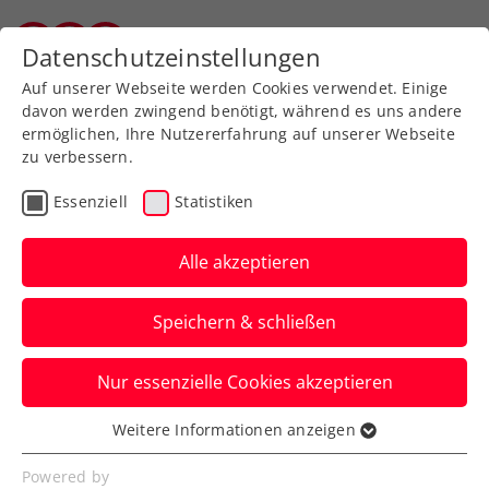
Zurück zur Newsübersicht
Datenschutzeinstellungen
Vorarlberger Tennisverband
Auf unserer Webseite werden Cookies verwendet. Einige
davon werden zwingend benötigt, während es uns andere
ermöglichen, Ihre Nutzererfahrung auf unserer Webseite
zu verbessern.
Allgemeine Klasse
Verbands-Info
Essenziell
Statistiken
Kids & Jugend
Senioren
Alle akzeptieren
Sommer-Camp-Kalender
Speichern & schließen
2026 in den Vereinen des
VTV
Nur essenzielle Cookies akzeptieren
Auch im Sommer 2026 heißt es in den
Weitere Informationen anzeigen
Essenziell
Vorarlberger Tennisvereinen wieder:
Essenzielle Cookies werden für grundlegende
Powered by
Tennis spielen, Freundschaften schließen