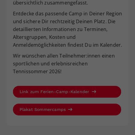
übersichtlich zusammengefasst.
Dieser Wert speichert Ihre Consent-
Entdecke das passende Camp in Deiner Region
Einstellungen. Unter anderem eine
zufällig generierte ID, für die
und sichere Dir rechtzeitig Deinen Platz. Die
Zweck
historische Speicherung Ihrer
detaillierten Informationen zu Terminen,
vorgenommen Einstellungen, falls der
Altersgruppen, Kosten und
Webseiten-Betreiber dies eingestellt
Anmeldemöglichkeiten findest Du im Kalender.
hat.
Wir wünschen allen Teilnehmer:innen einen
sportlichen und erlebnisreichen
Tennissommer 2026!
Link zum Ferien-Camp-Kalender
Plakat Sommercamps