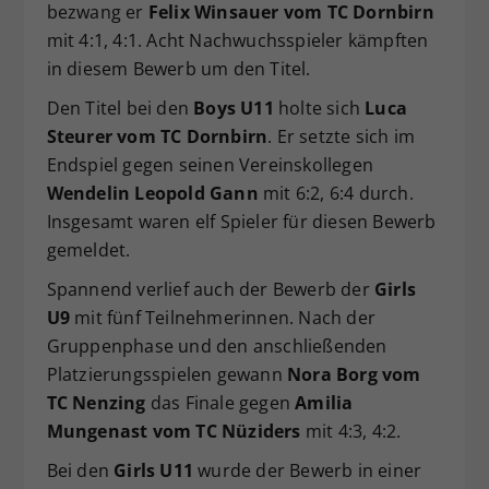
bezwang er
Felix Winsauer vom TC Dornbirn
mit 4:1, 4:1. Acht Nachwuchsspieler kämpften
in diesem Bewerb um den Titel.
Den Titel bei den
Boys U11
holte sich
Luca
Steurer vom TC Dornbirn
. Er setzte sich im
Endspiel gegen seinen Vereinskollegen
Wendelin Leopold Gann
mit 6:2, 6:4 durch.
Insgesamt waren elf Spieler für diesen Bewerb
gemeldet.
Spannend verlief auch der Bewerb der
Girls
U9
mit fünf Teilnehmerinnen. Nach der
Gruppenphase und den anschließenden
Platzierungsspielen gewann
Nora Borg vom
TC Nenzing
das Finale gegen
Amilia
Mungenast vom TC Nüziders
mit 4:3, 4:2.
Bei den
Girls U11
wurde der Bewerb in einer