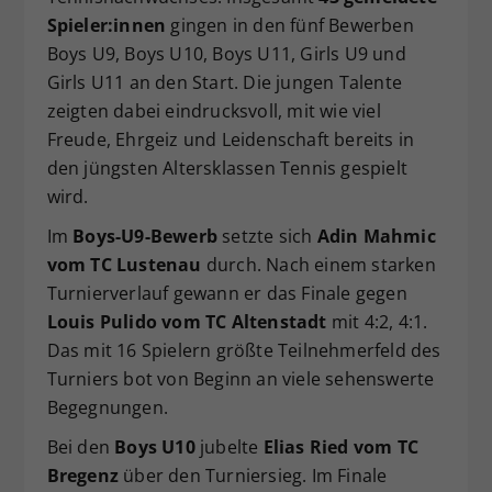
Spieler:innen
gingen in den fünf Bewerben
Dieser Wert speichert Ihre Consent-
Einstellungen. Unter anderem eine
Boys U9, Boys U10, Boys U11, Girls U9 und
zufällig generierte ID, für die
Girls U11 an den Start. Die jungen Talente
Zweck
historische Speicherung Ihrer
zeigten dabei eindrucksvoll, mit wie viel
vorgenommen Einstellungen, falls der
Freude, Ehrgeiz und Leidenschaft bereits in
Webseiten-Betreiber dies eingestellt
den jüngsten Altersklassen Tennis gespielt
hat.
wird.
Im
Boys-U9-Bewerb
setzte sich
Adin Mahmic
vom TC Lustenau
durch. Nach einem starken
Turnierverlauf gewann er das Finale gegen
Louis Pulido vom TC Altenstadt
mit 4:2, 4:1.
Das mit 16 Spielern größte Teilnehmerfeld des
Turniers bot von Beginn an viele sehenswerte
Begegnungen.
Bei den
Boys U10
jubelte
Elias Ried vom TC
Bregenz
über den Turniersieg. Im Finale