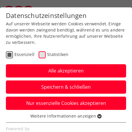
Zurück zur Newsübersicht
Datenschutzeinstellungen
Vorarlberger Tennisverband
Auf unserer Webseite werden Cookies verwendet. Einige
davon werden zwingend benötigt, während es uns andere
ermöglichen, Ihre Nutzererfahrung auf unserer Webseite
zu verbessern.
Turniere
Kids & Jugend
Essenziell
Statistiken
Tennisnachwuchs
begeistert beim VTV-
Alle akzeptieren
Kids-Turnier in Klaus
Speichern & schließen
43 junge Spieler:innen sorgten beim VTV-
Nur essenzielle Cookies akzeptieren
Kids-Turnier der Kategorie 2 beim UTC
Farben Morscher Klaus für spannende
Weitere Informationen anzeigen
Essenziell
Ballwechsel.
Essenzielle Cookies werden für grundlegende
Powered by