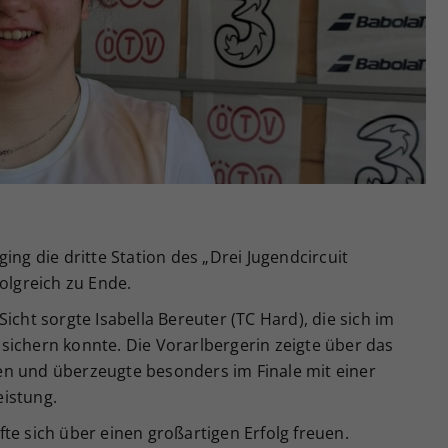
Zweck
generierte ID, für die historische Speicherung
Ihrer vorgenommen Einstellungen, falls der
Webseiten-Betreiber dies eingestellt hat.
ing die dritte Station des „Drei Jugendcircuit
olgreich zu Ende.
icht sorgte Isabella Bereuter (TC Hard), die sich im
sichern konnte. Die Vorarlbergerin zeigte über das
n und überzeugte besonders im Finale mit einer
eistung.
te sich über einen großartigen Erfolg freuen.