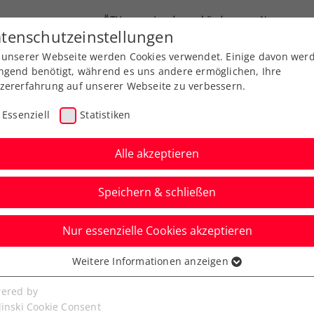
ÖTV
Landesverbände
News
tenschutzeinstellungen
 unserer Webseite werden Cookies verwendet. Einige davon wer
Ausbildung
Services
Über uns
ngend benötigt, während es uns andere ermöglichen, Ihre
zererfahrung auf unserer Webseite zu verbessern.
Essenziell
Statistiken
Alle akzeptieren
Speichern & schließen
Nur essenzielle Cookies akzeptieren
achwuchs jubelt zum
Weitere Informationen anzeigen
ssenziell
ss in Telfs über Titel
senzielle Cookies werden für grundlegende Funktionen der
ered by
bseite benötigt. Dadurch ist gewährleistet, dass die Webseite
linski Cookie Consent