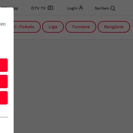
ÖTV App
ÖTV TV
Login
Suchen
den
DC-Tickets
Liga
Turniere
Rangliste