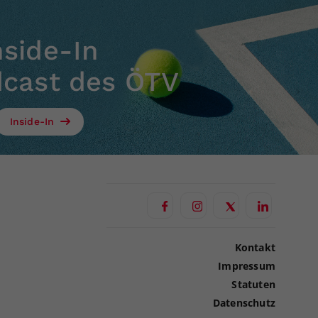
nside-In
dcast des ÖTV
Inside-In
Kontakt
Impressum
Statuten
Datenschutz