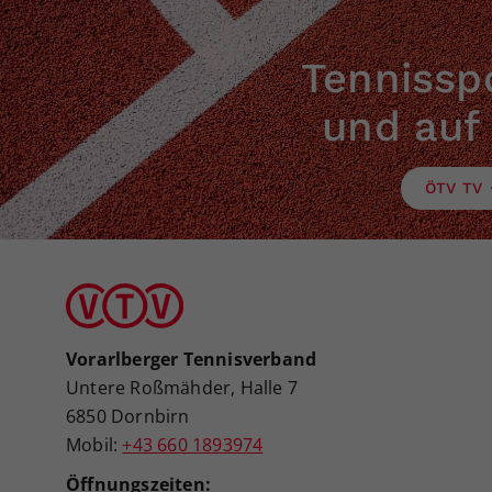
Tennisspo
und auf
ÖTV TV
Vorarlberger Tennisverband
Untere Roßmähder, Halle 7
6850 Dornbirn
Mobil:
+43 660 1893974
Öffnungszeiten: