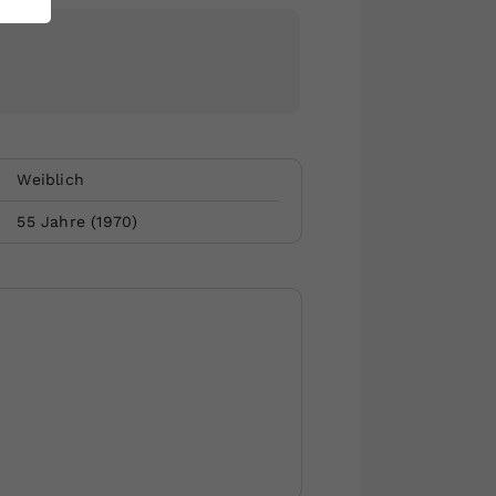
Weiblich
55
Jahre (
1970
)
Website by Rubikon Werbeagentur