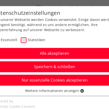
ÖTV
Landesverbände
News
tenschutzeinstellungen
 unserer Webseite werden Cookies verwendet. Einige davon wer
Ausbildung
Services
Über uns
ngend benötigt, während es uns andere ermöglichen, Ihre
zererfahrung auf unserer Webseite zu verbessern.
Essenziell
Statistiken
rt live
I
Alle akzeptieren
 Abruf
Der Po
Speichern & schließen
Meusburger
Nur essenzielle Cookies akzeptieren
 Transporte Koblach (VTV)
te:
1308
Weitere Informationen anzeigen
ssenziell
senzielle Cookies werden für grundlegende Funktionen der
ered by
Newsletter abonnieren und keine
bseite benötigt. Dadurch ist gewährleistet, dass die Webseite
linski Cookie Consent