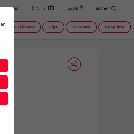
ÖTV App
ÖTV TV
Login
Suchen
den
DC-Tickets
Liga
Turniere
Rangliste
nside-In
dcast des ÖTV
Inside-In