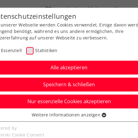
ÖTV
Landesverbände
News
tenschutzeinstellungen
 unserer Webseite werden Cookies verwendet. Einige davon wer
Ausbildung
Services
Über uns
ngend benötigt, während es uns andere ermöglichen, Ihre
zererfahrung auf unserer Webseite zu verbessern.
Essenziell
Statistiken
rt live
I
Alle akzeptieren
 Abruf
Der Po
Speichern & schließen
Noel
Jussel
Nur essenzielle Cookies akzeptieren
 Transporte Koblach (VTV)
te:
530
Weitere Informationen anzeigen
ssenziell
senzielle Cookies werden für grundlegende Funktionen der
ered by
Newsletter abonnieren und keine
bseite benötigt. Dadurch ist gewährleistet, dass die Webseite
linski Cookie Consent