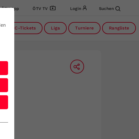
ÖTV App
ÖTV TV
Login
Suchen
den
DC-Tickets
Liga
Turniere
Rangliste
nside-In
dcast des ÖTV
Inside-In