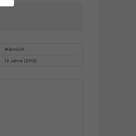
Männlich
12
Jahre (
2013
)
Website by Rubikon Werbeagentur