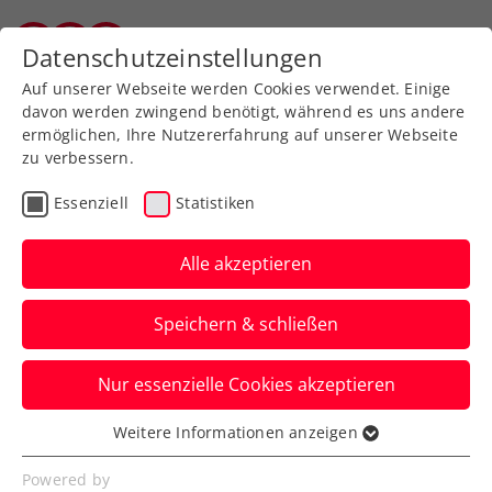
Datenschutzeinstellungen
Vorarlberger Tennisverband
Auf unserer Webseite werden Cookies verwendet. Einige
davon werden zwingend benötigt, während es uns andere
ermöglichen, Ihre Nutzererfahrung auf unserer Webseite
zu verbessern.
Website-Suche
Essenziell
Statistiken
SpielerInnen-Suche
Alle akzeptieren
Vereinssuche
Speichern & schließen
Nur essenzielle Cookies akzeptieren
Weitere Informationen anzeigen
Essenziell
Essenzielle Cookies werden für grundlegende
Powered by