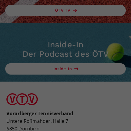
Dieser Wert speichert Ihre Consent-
ÖTV TV
Einstellungen. Unter anderem eine
zufällig generierte ID, für die
Zweck
historische Speicherung Ihrer
vorgenommen Einstellungen, falls der
Webseiten-Betreiber dies eingestellt
Inside-In
hat.
Der Podcast des ÖTV
Inside-In
Vorarlberger Tennisverband
Untere Roßmähder, Halle 7
6850 Dornbirn