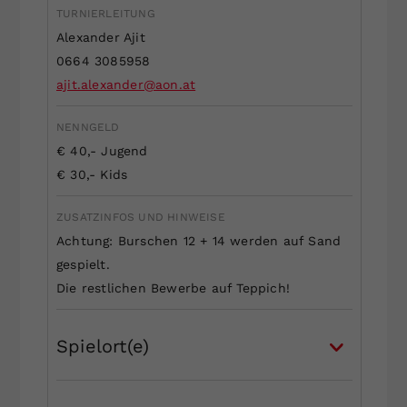
TURNIERLEITUNG
Dieser Wert speichert Ihre Consent-
Alexander Ajit
Einstellungen. Unter anderem eine
zufällig generierte ID, für die
0664 3085958
Zweck
historische Speicherung Ihrer
ajit.alexander@aon.at
vorgenommen Einstellungen, falls der
Webseiten-Betreiber dies eingestellt
NENNGELD
hat.
€ 40,- Jugend
€ 30,- Kids
ZUSATZINFOS UND HINWEISE
Achtung: Burschen 12 + 14 werden auf Sand
gespielt.
Die restlichen Bewerbe auf Teppich!
Spielort(e)