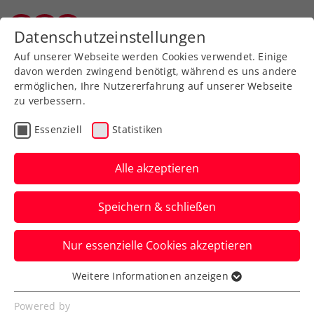
Datenschutzeinstellungen
Vorarlberger Tennisverband
Auf unserer Webseite werden Cookies verwendet. Einige
davon werden zwingend benötigt, während es uns andere
ermöglichen, Ihre Nutzererfahrung auf unserer Webseite
zu verbessern.
Zum Turnierkalender
Essenziell
Statistiken
Alle akzeptieren
Speichern & schließen
4. Station VTV-Winter-
Nur essenzielle Cookies akzeptieren
Circuit 2022
Weitere Informationen anzeigen
Essenziell
17.02.2022
-
Essenzielle Cookies werden für grundlegende
19.02.2022
Powered by