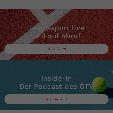
Tennissport live
und auf Abruf
ÖTV TV
Inside-In
Der Podcast des ÖTV
Inside-In