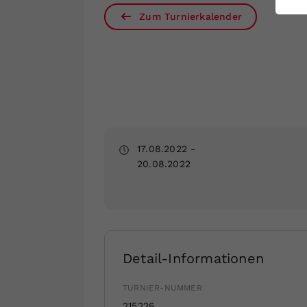
ei
Zum Turnierkalender
S
17.08.2022
-
20.08.2022
Detail-Informationen
TURNIER-NUMMER
215226