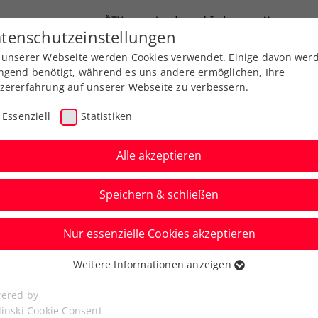
ÖTV
Landesverbände
News
tenschutzeinstellungen
 unserer Webseite werden Cookies verwendet. Einige davon wer
Ausbildung
Services
Über uns
ngend benötigt, während es uns andere ermöglichen, Ihre
zererfahrung auf unserer Webseite zu verbessern.
Essenziell
Statistiken
Alle akzeptieren
Speichern & schließen
Nur essenzielle Cookies akzeptieren
niere
Rangliste
Spiele
Weitere Informationen anzeigen
ssenziell
senzielle Cookies werden für grundlegende Funktionen der
ered by
bseite benötigt. Dadurch ist gewährleistet, dass die Webseite
linski Cookie Consent