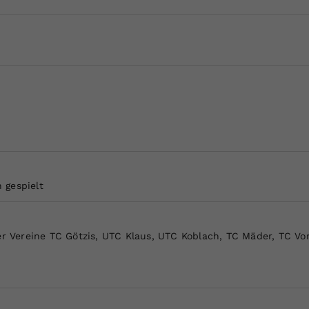
Zweck
generierte ID, für die historische Speicherung
Ihrer vorgenommen Einstellungen, falls der
Webseiten-Betreiber dies eingestellt hat.
 gespielt
der Vereine TC Götzis, UTC Klaus, UTC Koblach, TC Mäder, TC Vo