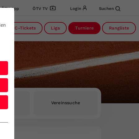
ÖTV App
ÖTV TV
Login
Suchen
den
DC-Tickets
Liga
Turniere
Rangliste
rInnen
Vereinssuche