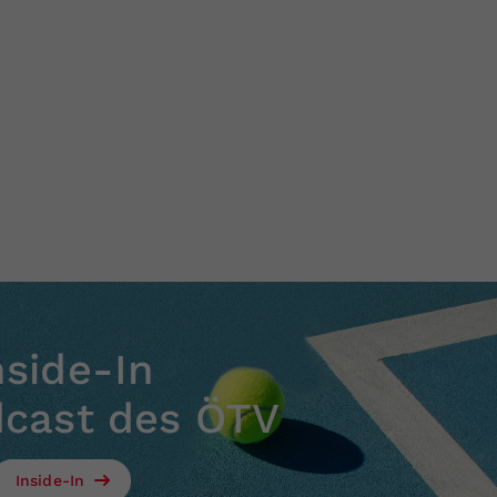
nside-In
dcast des ÖTV
Inside-In