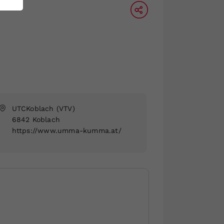
UTCKoblach
(VTV)
6842 Koblach
https://www.umma-kumma.at/