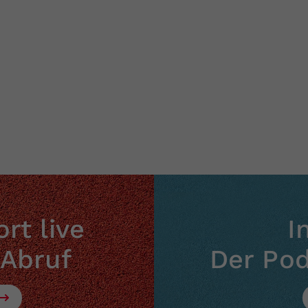
rt live
I
 Abruf
Der Po