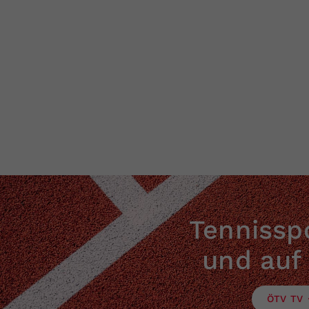
Tennisspo
und auf
ÖTV TV