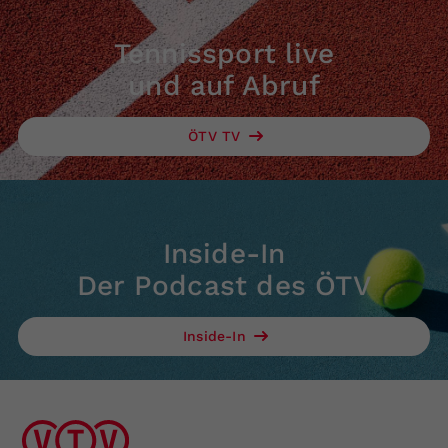
Tennissport live
und auf Abruf
ÖTV TV
Inside-In
Der Podcast des ÖTV
Inside-In