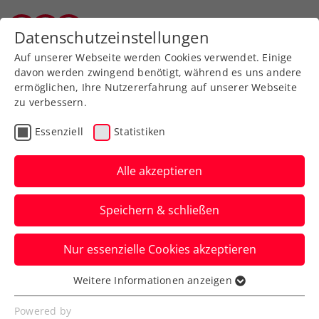
Datenschutzeinstellungen
Vorarlberger Tennisverband
Auf unserer Webseite werden Cookies verwendet. Einige
davon werden zwingend benötigt, während es uns andere
ermöglichen, Ihre Nutzererfahrung auf unserer Webseite
zu verbessern.
Zum Turnierkalender
Essenziell
Statistiken
Alle akzeptieren
Speichern & schließen
46. Raiffeisen Hofsteig
Nur essenzielle Cookies akzeptieren
Meisterschaft 2026
Weitere Informationen anzeigen
Essenziell
10.06.2026
-
Essenzielle Cookies werden für grundlegende
10.07.2026
Powered by