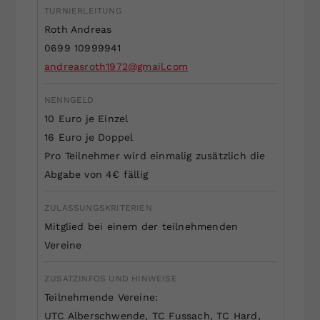
TURNIERLEITUNG
Dieser Wert speichert Ihre Consent-
Roth Andreas
Einstellungen. Unter anderem eine
zufällig generierte ID, für die
0699 10999941
Zweck
historische Speicherung Ihrer
andreasroth1972@gmail.com
vorgenommen Einstellungen, falls der
Webseiten-Betreiber dies eingestellt
NENNGELD
hat.
10 Euro je Einzel
16 Euro je Doppel
Pro Teilnehmer wird einmalig zusätzlich die
Abgabe von 4€ fällig
ZULASSUNGSKRITERIEN
Mitglied bei einem der teilnehmenden
Vereine
ZUSATZINFOS UND HINWEISE
Teilnehmende Vereine:
UTC Alberschwende, TC Fussach, TC Hard,