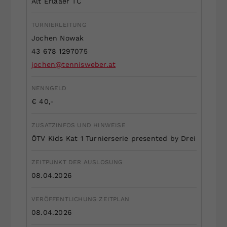
Alt Erlaaer TC
Dieser Wert speichert Ihre Consent-
Einstellungen. Unter anderem eine
TURNIERLEITUNG
zufällig generierte ID, für die
Jochen Nowak
Zweck
historische Speicherung Ihrer
43 678 1297075
vorgenommen Einstellungen, falls der
jochen@tennisweber.at
Webseiten-Betreiber dies eingestellt
hat.
NENNGELD
€ 40,-
ZUSATZINFOS UND HINWEISE
ÖTV Kids Kat 1 Turnierserie presented by Drei
ZEITPUNKT DER AUSLOSUNG
08.04.2026
VERÖFFENTLICHUNG ZEITPLAN
08.04.2026