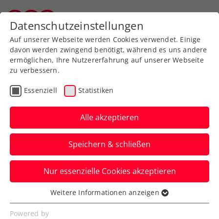
Datenschutzeinstellungen
Vorarlberger Tennisverband
Auf unserer Webseite werden Cookies verwendet. Einige
davon werden zwingend benötigt, während es uns andere
ermöglichen, Ihre Nutzererfahrung auf unserer Webseite
zu verbessern.
Zum Turnierkalender
Essenziell
Statistiken
Alle akzeptieren
Speichern & schließen
ÖTV Kids Kinder Trophy Kat.
Nur essenzielle Cookies akzeptieren
1 presented by Drei (U9/U10
Boys & Girls)
Weitere Informationen anzeigen
Essenziell
Essenzielle Cookies werden für grundlegende
Powered by
10.04.2026
-