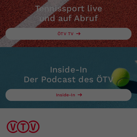
Tennissport live
und auf Abruf
ÖTV TV
Inside-In
Der Podcast des ÖTV
Inside-In