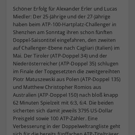
Dieser Wert speichert Ihre Consent-
Schöner Erfolg für Alexander Erler und Lucas
Einstellungen. Unter anderem eine
Miedler: Der 25-Jährige und der 27-Jährige
zufällig generierte ID, für die
haben beim ATP-100-Hartplatz-Challenger in
Zweck
historische Speicherung Ihrer
Shenzhen am Sonntag ihren schon fünften
vorgenommen Einstellungen, falls der
Doppel-Saisontitel eingefahren, den zweiten
Webseiten-Betreiber dies eingestellt
hat.
auf Challenger-Ebene nach Cagliari (Italien) im
Mai. Der Tiroler (ATP-Doppel 34) und der
Niederösterreicher (ATP-Doppel 35) schlugen
im Finale der Topgesetzten die zweitgereihten
Piotr Matuszewski aus Polen (ATP-Doppel 135)
und Matthew Christopher Romios aus
Australien (ATP-Doppel 150) nach bloß knapp
62 Minuten Spielzeit mit 6:3, 6:4. Die beiden
sicherten sich damit jeweils 3795 US-Dollar
Preisgeld sowie 100 ATP-Zähler. Eine
Verbesserung in der Doppelweltrangliste geht
sich für die bereits fünffachen ATP-Titelträger