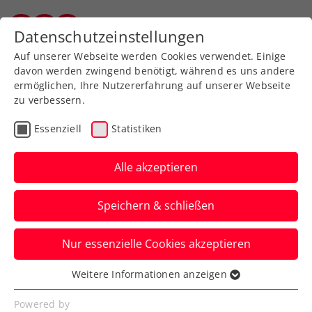
Zurück zur Newsübersicht
Datenschutzeinstellungen
Vorarlberger Tennisverband
Auf unserer Webseite werden Cookies verwendet. Einige
davon werden zwingend benötigt, während es uns andere
ermöglichen, Ihre Nutzererfahrung auf unserer Webseite
zu verbessern.
Turniere
ATP
Essenziell
Statistiken
ATP-Challenger
Shenzhen: Erler/Miedler
Alle akzeptieren
stürmen zum 5. Doppel-
Speichern & schließen
Saisontitel
Nur essenzielle Cookies akzeptieren
Das ÖTV-Davis-Cup-Doppel lässt in der
chinesischen Metropole auch im Finale
Weitere Informationen anzeigen
Essenziell
nichts anbrennen.
Essenzielle Cookies werden für grundlegende
Powered by