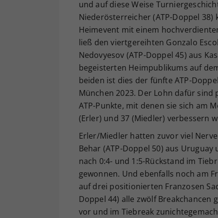
und auf diese Weise Turniergeschich
Niederösterreicher (ATP-Doppel 38) 
Heimevent mit einem hochverdienten 
ließ den viertgereihten Gonzalo Esc
Nedovyesov (ATP-Doppel 45) aus Kasa
begeisterten Heimpublikums auf dem 
beiden ist dies der fünfte ATP-Doppe
München 2023. Der Lohn dafür sind 
ATP-Punkte, mit denen sie sich am M
(Erler) und 37 (Miedler) verbessern 
Erler/Miedler hatten zuvor viel Nerve
Behar (ATP-Doppel 50) aus Uruguay 
nach 0:4- und 1:5-Rückstand im Tiebre
gewonnen. Und ebenfalls noch am Fre
auf drei positionierten Franzosen S
Doppel 44) alle zwölf Breakchancen g
vor und im Tiebreak zunichtegemach