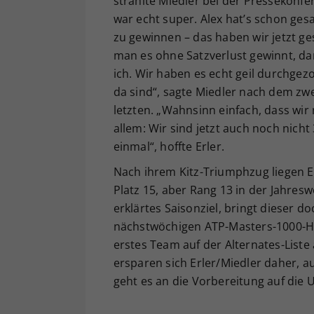
strahlte Miedler bei der Pressekonfer
war echt super. Alex hat’s schon ge
zu gewinnen – das haben wir jetzt ge
man es ohne Satzverlust gewinnt, da
ich. Wir haben es echt geil durchgezo
da sind“, sagte Miedler nach dem zwe
letzten. „Wahnsinn einfach, dass wi
allem: Wir sind jetzt auch noch nicht 
einmal“, hoffte Erler.
Nach ihrem Kitz-Triumphzug liegen Er
Platz 15, aber Rang 13 in der Jahresw
erklärtes Saisonziel, bringt dieser 
nächstwöchigen ATP-Masters-1000-Har
erstes Team auf der Alternates-List
ersparen sich Erler/Miedler daher, a
geht es an die Vorbereitung auf die 