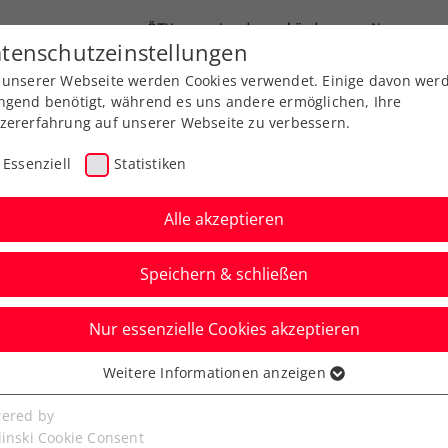
ÖTV
Landesverbände
News
tenschutzeinstellungen
 unserer Webseite werden Cookies verwendet. Einige davon wer
Ausbildung
Services
Über uns
ngend benötigt, während es uns andere ermöglichen, Ihre
zererfahrung auf unserer Webseite zu verbessern.
Essenziell
Statistiken
Alle akzeptieren
Speichern & schließen
Nur essenzielle Cookies akzeptieren
Kitzbühel:
Weitere Informationen anzeigen
ssenziell
schreiben mit 2. Coup
senzielle Cookies werden für grundlegende Funktionen der
ered by
bseite benötigt. Dadurch ist gewährleistet, dass die Webseite
linski Cookie Consent