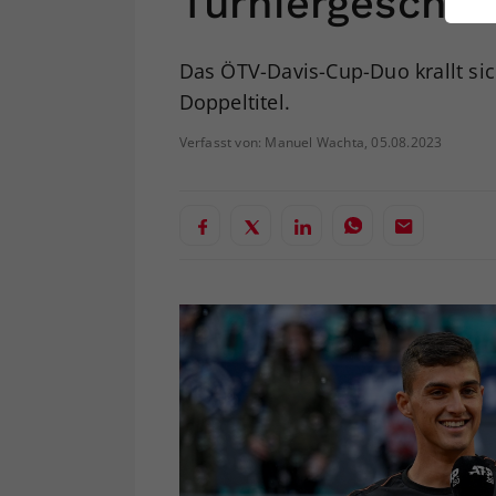
Turniergeschic
ei
Das ÖTV-Davis-Cup-Duo krallt sic
Doppeltitel.
S
Verfasst von: Manuel Wachta, 05.08.2023