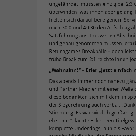
ungefährdet, mussten einzig bei 2:3 u
überwinden, was ihnen aber gelang. E
hielten sich darauf bei eigenem Ser
nach 30:0 und 40:30 den Aufschlag abg
Satzführung aus. Im zweiten Abschnit
und genau genommen müssen, erarbeit
Returngames Breakbälle – doch leiste
frühe Break zum 2:1 reichte ihnen jed
„Wahnsinn!“ – Erler „jetzt einfach 
Das abends immer noch nahezu gänz
und Partner Miedler mit einer Welle
diese bedankten sich mit dem, in spo
der Siegerehrung auch verbal: „Danke
Stimmung. Es war wirklich großartig. 
eh schon“, lachte Erler. Den Titelgew
komplette Underdogs, nun als Favorit