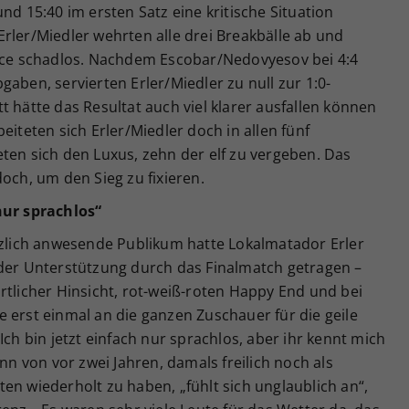
nd 15:40 im ersten Satz eine kritische Situation
rler/Miedler wehrten alle drei Breakbälle ab und
vice schadlos. Nachdem Escobar/Nedovyesov bei 4:4
aben, servierten Erler/Miedler zu null zur 1:0-
t hätte das Resultat auch viel klarer ausfallen können
eten sich Erler/Miedler doch in allen fünf
ten sich den Luxus, zehn der elf zu vergeben. Das
och, um den Sieg zu fixieren.
nur sprachlos“
lich anwesende Publikum hatte Lokalmatador Erler
 der Unterstützung durch das Finalmatch getragen –
rtlicher Hinsicht, rot-weiß-roten Happy End und bei
 erst einmal an die ganzen Zuschauer für die geile
Ich bin jetzt einfach nur sprachlos, aber ihr kennt mich
inn von vor zwei Jahren, damals freilich noch als
en wiederholt zu haben, „fühlt sich unglaublich an“,