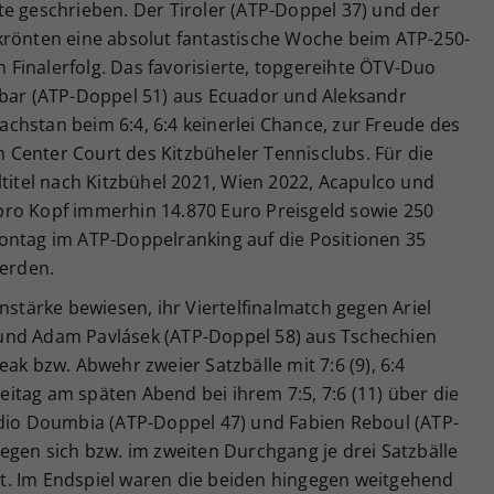
te geschrieben. Der Tiroler (ATP-Doppel 37) und der
krönten eine absolut fantastische Woche beim ATP-250-
Finalerfolg. Das favorisierte, topgereihte ÖTV-Duo
obar (ATP-Doppel 51) aus Ecuador und Aleksandr
chstan beim 6:4, 6:4 keinerlei Chance, zur Freude des
Center Court des Kitzbüheler Tennisclubs. Für die
ltitel nach Kitzbühel 2021, Wien 2022, Acapulco und
pro Kopf immerhin 14.870 Euro Preisgeld sowie 250
ontag im ATP-Doppelranking auf die Positionen 35
werden.
nstärke bewiesen, ihr Viertelfinalmatch gegen Ariel
und Adam Pavlásek (ATP-Doppel 58) aus Tschechien
ak bzw. Abwehr zweier Satzbälle mit 7:6 (9), 6:4
itag am späten Abend bei ihrem 7:5, 7:6 (11) über die
adio Doumbia (ATP-Doppel 47) und Fabien Reboul (ATP-
egen sich bzw. im zweiten Durchgang je drei Satzbälle
t. Im Endspiel waren die beiden hingegen weitgehend