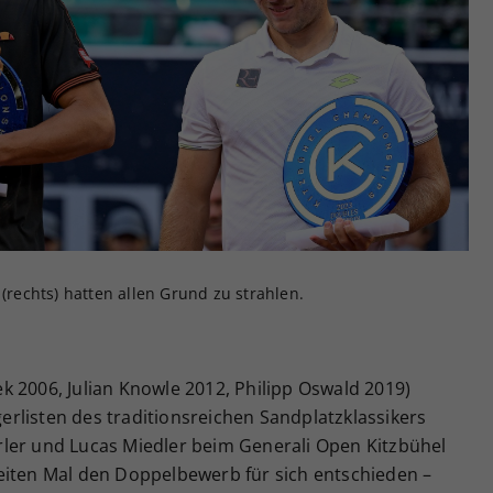
Zweck
generierte ID, für die historische Speicherung
Ihrer vorgenommen Einstellungen, falls der
Webseiten-Betreiber dies eingestellt hat.
 (rechts) hatten allen Grund zu strahlen.
 2006, Julian Knowle 2012, Philipp Oswald 2019)
egerlisten des traditionsreichen Sandplatzklassikers
ler und Lucas Miedler beim Generali Open Kitzbühel
eiten Mal den Doppelbewerb für sich entschieden –