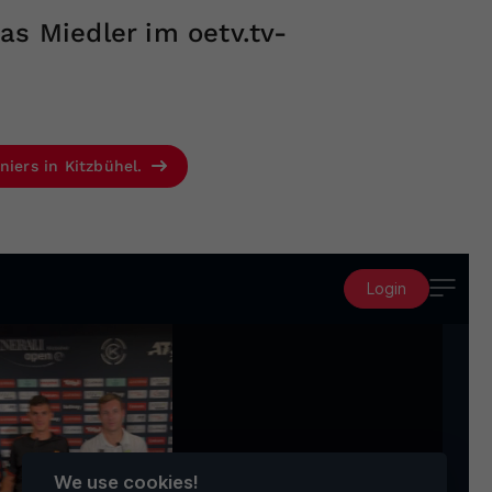
as Miedler im oetv.tv-
niers in Kitzbühel.