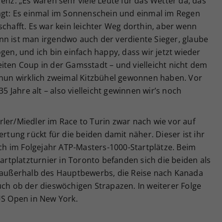
enz. „Es waren sehr viele Leute für das Wetter da, das
sagt: Es einmal im Sonnenschein und einmal im Regen
schafft. Es war kein leichter Weg dorthin, aber wenn
nn ist man irgendwo auch der verdiente Sieger, glaube
gen, und ich bin einfach happy, dass wir jetzt wieder
iten Coup in der Gamsstadt – und vielleicht nicht dem
r nun wirklich zweimal Kitzbühel gewonnen haben. Vor
35 Jahre alt – also vielleicht gewinnen wir’s noch
ler/Miedler im Race to Turin zwar nach wie vor auf
ertung rückt für die beiden damit näher. Dieser ist ihr
doch im Folgejahr ATP-Masters-1000-Startplätze. Beim
tplatzturnier in Toronto befanden sich die beiden als
e außerhalb des Hauptbewerbs, die Reise nach Kanada
uch ob der dieswöchigen Strapazen. In weiterer Folge
US Open in New York.