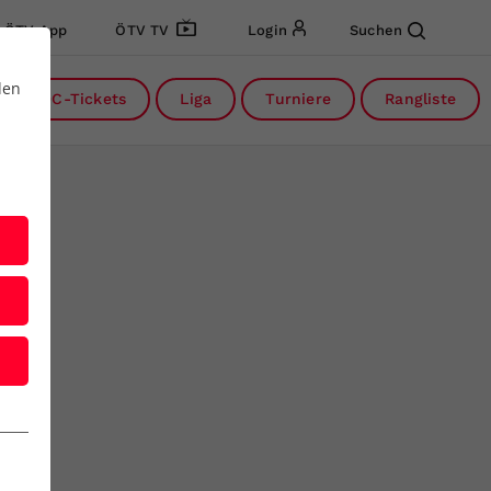
ÖTV App
ÖTV TV
Login
Suchen
den
DC-Tickets
Liga
Turniere
Rangliste