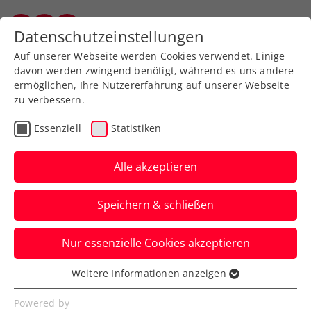
Zurück zur Newsübersicht
Datenschutzeinstellungen
Vorarlberger Tennisverband
Auf unserer Webseite werden Cookies verwendet. Einige
davon werden zwingend benötigt, während es uns andere
ermöglichen, Ihre Nutzererfahrung auf unserer Webseite
zu verbessern.
Turniere
ATP
Essenziell
Statistiken
ATP Peking: Erler/Miedler
lassen Weltklassedoppel
Alle akzeptieren
keine Chance
Speichern & schließen
Das ÖTV-Davis-Cup-Doppel bezwingt in
Nur essenzielle Cookies akzeptieren
Chinas Hauptstadt glatt das viertbeste
Team der Saison.
Weitere Informationen anzeigen
Essenziell
Verfasst von: Manuel Wachta, 28.09.2023
Essenzielle Cookies werden für grundlegende
Powered by