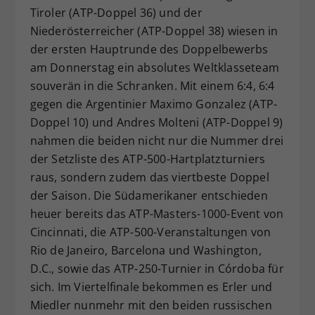
Tiroler (ATP-Doppel 36) und der
Dieser Wert speichert Ihre Consent-
Niederösterreicher (ATP-Doppel 38) wiesen in
Einstellungen. Unter anderem eine
zufällig generierte ID, für die
der ersten Hauptrunde des Doppelbewerbs
Zweck
historische Speicherung Ihrer
am Donnerstag ein absolutes Weltklasseteam
vorgenommen Einstellungen, falls der
souverän in die Schranken. Mit einem 6:4, 6:4
Webseiten-Betreiber dies eingestellt
gegen die Argentinier Maximo Gonzalez (ATP-
hat.
Doppel 10) und Andres Molteni (ATP-Doppel 9)
nahmen die beiden nicht nur die Nummer drei
der Setzliste des ATP-500-Hartplatzturniers
raus, sondern zudem das viertbeste Doppel
der Saison. Die Südamerikaner entschieden
heuer bereits das ATP-Masters-1000-Event von
Cincinnati, die ATP-500-Veranstaltungen von
Rio de Janeiro, Barcelona und Washington,
D.C., sowie das ATP-250-Turnier in Córdoba für
sich. Im Viertelfinale bekommen es Erler und
Miedler nunmehr mit den beiden russischen