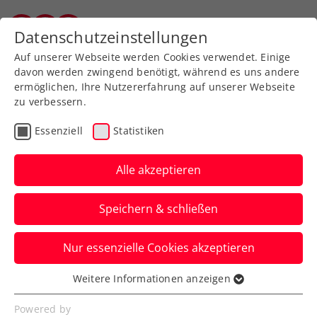
Zurück zur Newsübersicht
Datenschutzeinstellungen
Vorarlberger Tennisverband
Auf unserer Webseite werden Cookies verwendet. Einige
davon werden zwingend benötigt, während es uns andere
ermöglichen, Ihre Nutzererfahrung auf unserer Webseite
zu verbessern.
Turniere
ATP
Essenziell
Statistiken
ATP Shanghai:
Erler/Miedler-Debüt
Alle akzeptieren
endet ebenfalls in der
Speichern & schließen
zweiten Runde
Nur essenzielle Cookies akzeptieren
Das ÖTV-Davis-Cup-Doppel verliert in
China beim ATP-Millionenturnier nach
Weitere Informationen anzeigen
Essenziell
einem Auftaktsieg im Achtelfinale.
Essenzielle Cookies werden für grundlegende
Powered by