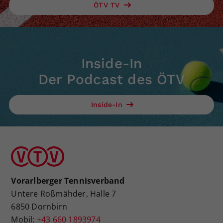
ÖTV TV
Inside-In
Der Podcast des ÖTV
Inside-In
Vorarlberger Tennisverband
Untere Roßmähder, Halle 7
6850 Dornbirn
Mobil:
+43 660 1893974