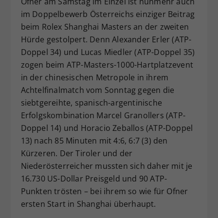
Ofner am Samstag im Einzel ist nunmehr auch
Dieser Wert speichert Ihre Consent-
im Doppelbewerb Österreichs einziger Beitrag
Einstellungen. Unter anderem eine
beim Rolex Shanghai Masters an der zweiten
zufällig generierte ID, für die
Hürde gestolpert. Denn Alexander Erler (ATP-
Zweck
historische Speicherung Ihrer
Doppel 34) und Lucas Miedler (ATP-Doppel 35)
vorgenommen Einstellungen, falls der
zogen beim ATP-Masters-1000-Hartplatzevent
Webseiten-Betreiber dies eingestellt
hat.
in der chinesischen Metropole in ihrem
Achtelfinalmatch vom Sonntag gegen die
siebtgereihte, spanisch-argentinische
Erfolgskombination Marcel Granollers (ATP-
Doppel 14) und Horacio Zeballos (ATP-Doppel
13) nach 85 Minuten mit 4:6, 6:7 (3) den
Kürzeren. Der Tiroler und der
Niederösterreicher mussten sich daher mit je
16.730 US-Dollar Preisgeld und 90 ATP-
Punkten trösten – bei ihrem so wie für Ofner
ersten Start in Shanghai überhaupt.