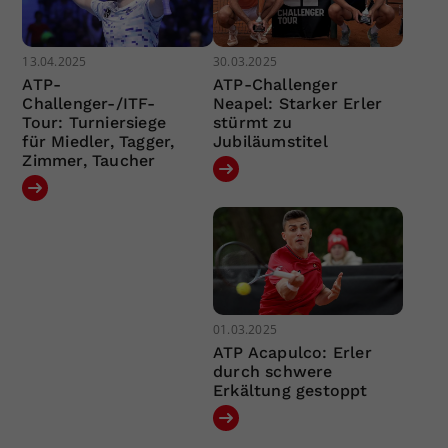
13.04.2025
30.03.2025
ATP-
ATP-Challenger
Challenger-/ITF-
Neapel: Starker Erler
Tour: Turniersiege
stürmt zu
für Miedler, Tagger,
Jubiläumstitel
Zimmer, Taucher
01.03.2025
ATP Acapulco: Erler
durch schwere
Erkältung gestoppt