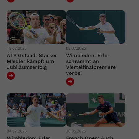
19.07.2025
08.07.2025
ATP Gstaad: Starker
Wimbledon: Erler
Miedler kämpft um
schrammt an
Jubiläumserfolg
Viertelfinalpremiere
vorbei
04.07.2025
30.05.2025
Wimbledon: Erler
French Open: Auch