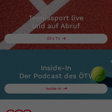
Tennissport live
und auf Abruf
ÖTV TV
Inside-In
Der Podcast des ÖTV
Inside-In