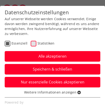
Zurück zur Newsübersicht
Datenschutzeinstellungen
Vorarlberger Tennisverband
Auf unserer Webseite werden Cookies verwendet. Einige
davon werden zwingend benötigt, während es uns andere
ermöglichen, Ihre Nutzererfahrung auf unserer Webseite
zu verbessern.
ATP
Turniere
Essenziell
Statistiken
Knalleffekt: ÖTV-
Paradedoppel
Alle akzeptieren
Erler/Miedler ist zurück
Speichern & schließen
Österreichs Davis-Cup-Duo bildet ab
Nur essenzielle Cookies akzeptieren
sofort auch abseits der
Nationalmannschaft wieder ein Team.
Weitere Informationen anzeigen
Essenziell
Verfasst von: Presseaussendung / Redaktion, 16.03.2026
Essenzielle Cookies werden für grundlegende
Powered by