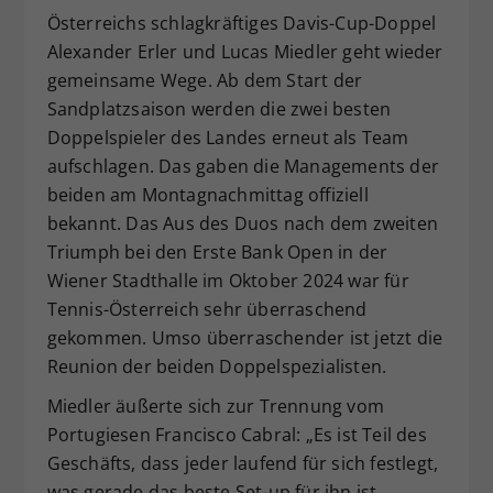
Österreichs schlagkräftiges Davis-Cup-Doppel
Dieser Wert speichert Ihre Consent-
Alexander Erler und Lucas Miedler geht wieder
Einstellungen. Unter anderem eine
zufällig generierte ID, für die
gemeinsame Wege. Ab dem Start der
Zweck
historische Speicherung Ihrer
Sandplatzsaison werden die zwei besten
vorgenommen Einstellungen, falls der
Doppelspieler des Landes erneut als Team
Webseiten-Betreiber dies eingestellt
aufschlagen. Das gaben die Managements der
hat.
beiden am Montagnachmittag offiziell
bekannt. Das Aus des Duos nach dem zweiten
Triumph bei den Erste Bank Open in der
Wiener Stadthalle im Oktober 2024 war für
Tennis-Österreich sehr überraschend
gekommen. Umso überraschender ist jetzt die
Reunion der beiden Doppelspezialisten.
Miedler äußerte sich zur Trennung vom
Portugiesen Francisco Cabral: „Es ist Teil des
Geschäfts, dass jeder laufend für sich festlegt,
was gerade das beste Set-up für ihn ist.