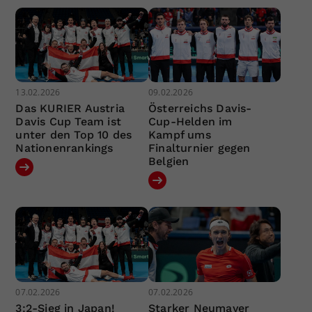
13.02.2026
09.02.2026
Das KURIER Austria
Österreichs Davis-
Davis Cup Team ist
Cup-Helden im
unter den Top 10 des
Kampf ums
Nationenrankings
Finalturnier gegen
Belgien
07.02.2026
07.02.2026
3:2-Sieg in Japan!
Starker Neumayer