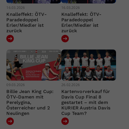
16.03.2026
16.03.2026
Knalleffekt: ÖTV-
Knalleffekt: ÖTV-
Paradedoppel
Paradedoppel
Erler/Miedler ist
Erler/Miedler ist
zurück
zurück
09.03.2026
26.02.2026
Billie Jean King Cup:
Kartenvorverkauf für
ÖTV-Damen mit
Davis Cup Final 8
Perelygina,
gestartet – mit dem
Österreicher und 2
KURIER Austria Davis
Neulingen
Cup Team?