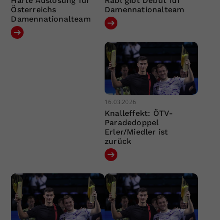
Harte Auslosung für
Rabl gibt Debüt für
Österreichs
Damennationalteam
Damennationalteam
16.03.2026
Knalleffekt: ÖTV-
Paradedoppel
Erler/Miedler ist
zurück