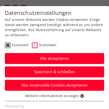
Zurück zur Newsübersicht
Datenschutzeinstellungen
Vorarlberger Tennisverband
Auf unserer Webseite werden Cookies verwendet. Einige
davon werden zwingend benötigt, während es uns andere
ermöglichen, Ihre Nutzererfahrung auf unserer Webseite
zu verbessern.
ATP
WTA
Turniere
Essenziell
Statistiken
Australian Open: Miedler
feiert Auftaktsieg im
Alle akzeptieren
Doppelbewerb
Speichern & schließen
Für Alexander Erler und Julia Grabher ist
Nur essenzielle Cookies akzeptieren
beim Grand-Slam-Turnier in Melbourne
hingegen Endstation.
Weitere Informationen anzeigen
Essenziell
Verfasst von: Manuel Wachta, 16.01.2025
Essenzielle Cookies werden für grundlegende
Powered by