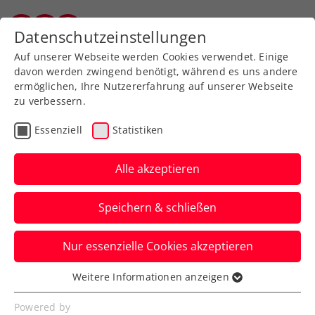
Zurück zur Newsübersicht
Datenschutzeinstellungen
Vorarlberger Tennisverband
Auf unserer Webseite werden Cookies verwendet. Einige
davon werden zwingend benötigt, während es uns andere
ermöglichen, Ihre Nutzererfahrung auf unserer Webseite
zu verbessern.
ATP
WTA
Turniere
Essenziell
Statistiken
Australian Open:
Potapova verkauft sich
Alle akzeptieren
gegen Sabalenka teuer
Speichern & schließen
Österreichs Nummer eins muss sich der
Nur essenzielle Cookies akzeptieren
Nummer eins der Welt erst nach zwei
Tiebreaks beugen.
Weitere Informationen anzeigen
Essenziell
Verfasst von: Manuel Wachta, 23.01.2026
Essenzielle Cookies werden für grundlegende
Powered by