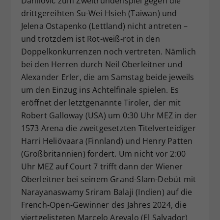
Danilović zum Zweitrundenspiel gegen die
drittgereihten Su-Wei Hsieh (Taiwan) und
Jelena Ostapenko (Lettland) nicht antreten –
und trotzdem ist Rot-weiß-rot in den
Doppelkonkurrenzen noch vertreten. Nämlich
bei den Herren durch Neil Oberleitner und
Alexander Erler, die am Samstag beide jeweils
um den Einzug ins Achtelfinale spielen. Es
eröffnet der letztgenannte Tiroler, der mit
Robert Galloway (USA) um 0:30 Uhr MEZ in der
1573 Arena die zweitgesetzten Titelverteidiger
Harri Heliövaara (Finnland) und Henry Patten
(Großbritannien) fordert. Um nicht vor 2:00
Uhr MEZ auf Court 7 trifft dann der Wiener
Oberleitner bei seinem Grand-Slam-Debüt mit
Narayanaswamy Sriram Balaji (Indien) auf die
French-Open-Gewinner des Jahres 2024, die
viertgelisteten Marcelo Arevalo (El Salvador)