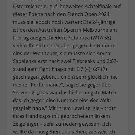
Österreicherin. Auf ihr zweites Achtelfinale auf
Dieser Wert speichert Ihre Consent-
dieser Ebene nach den French Open 2024
Einstellungen. Unter anderem eine
zufällig generierte ID, für die
muss sie jedoch noch warten: Die 24-Jährige
Zweck
historische Speicherung Ihrer
ist bei den Australian Open in Melbourne am
vorgenommen Einstellungen, falls der
Freitag ausgeschieden. Potapova (WTA 55)
Webseiten-Betreiber dies eingestellt
verkaufte sich dabei aber gegen die Nummer
hat.
eins der Welt teuer, sie musste sich Aryna
Sabalenka erst nach zwei Tiebreaks und 2:02-
stündigem Fight knapp mit 6:7 (4), 6:7 (7)
geschlagen geben. „Ich bin sehr glücklich mit
meiner Performance“, sagte sie gegenüber
ServusTV. „Das war das bisher engste Match,
das ich gegen eine Nummer eins der Welt
gespielt habe.“ Mit ihrem Level sei sie – trotz
ihres Handicaps mit gebrochenem linkem
Zeigefinger – sehr zufrieden gewesen. „Ich
wollte da rausgehen und sehen, wie weit ich