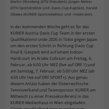
Martin Ohneberg (ÖTV-Präsident), Jürgen Melzer
Dieser Wert speichert Ihre Consent-
(ÖTV-Sportdirektor und -Davis-Cup-Kapitän), Harald
Einstellungen. Unter anderem eine
Ottawa (KURIER-Sportredakteur und -moderator).
zufällig generierte ID, für die
Zweck
historische Speicherung Ihrer
In der kommenden Woche geht es für das
vorgenommen Einstellungen, falls der
Webseiten-Betreiber dies eingestellt
KURIER Austria Davis Cup Team in der ersten
hat.
Qualifikationsrunde 2026 in Tokio gegen Japan
um den ersten Schritt in Richtung Davis Cup
Final 8. Gespielt wird auf einem Indoor-
Hardcourt im Ariake Colisium am Freitag, 6.
Februar, ab 6:00 Uhr MEZ (live auf ORF 1) und
am Samstag, 7. Februar, ab 5:00 Uhr MEZ (ab
4:55 Uhr live auf ORF SPORT+). Aus genau
diesem Anlass haben der Österreichische
Tennisverband und Teamsponsor KURIER am
Mittwoch zu einer Pressekonferenz in das
KURIER-Medienhaus in Wien eingeladen.
Gleich anschließend ging es weiter zum