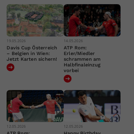
19.05.2026
14.05.2026
Davis Cup Österreich
ATP Rom:
– Belgien in Wien:
Erler/Miedler
Jetzt Karten sichern!
schrammen am
Halbfinaleinzug
vorbei
12.05.2026
12.05.2026
ATP Rom:
Happy Birthday,