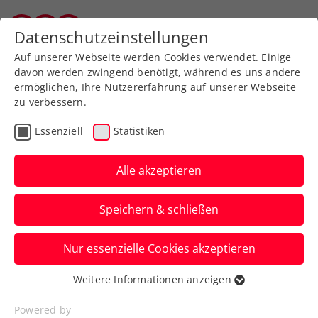
Zurück zur Newsübersicht
Datenschutzeinstellungen
Vorarlberger Tennisverband
Auf unserer Webseite werden Cookies verwendet. Einige
davon werden zwingend benötigt, während es uns andere
ermöglichen, Ihre Nutzererfahrung auf unserer Webseite
zu verbessern.
Davis Cup
ATP
Turniere
Essenziell
Statistiken
Verbands-Info
Alle akzeptieren
Ohneberg, Melzer und
Speichern & schließen
Ofner im spannenden
KURIER TV SPORT Talk
Nur essenzielle Cookies akzeptieren
KURIER-Sportredakteur und -moderator
Weitere Informationen anzeigen
Essenziell
Harald Ottawa bespricht mit dem Trio
Essenzielle Cookies werden für grundlegende
Powered by
eine Vielzahl brennender Themen.