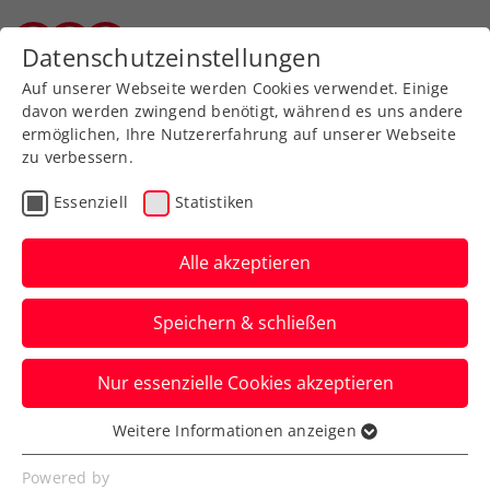
Zurück zur Newsübersicht
Datenschutzeinstellungen
Vorarlberger Tennisverband
Auf unserer Webseite werden Cookies verwendet. Einige
davon werden zwingend benötigt, während es uns andere
ermöglichen, Ihre Nutzererfahrung auf unserer Webseite
zu verbessern.
Davis Cup
Essenziell
Statistiken
3:2-Sieg in Japan! Happy
End für KURIER Austria
Alle akzeptieren
Davis Cup Team
Speichern & schließen
Jurij Rodionov und Lukas Neumayer
Nur essenzielle Cookies akzeptieren
führen die ÖTV-Herren in Tokio mit ihren
Erfolgen in die nächste Runde.
Weitere Informationen anzeigen
Essenziell
Verfasst von: Manuel Wachta, 07.02.2026
Essenzielle Cookies werden für grundlegende
Powered by