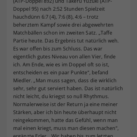
(ATP-Doppel 892) und Takeru Yuzuki (ATP-
Doppel 95) nach 2:52 Stunden Spielzeit
hauchdünn 6:7 (4), 7:6 (8), 4:6 – trotz
beherztem Kampf sowie drei abgewehrten
Matchbällen schon im zweiten Satz. „Taffe
Partie heute. Das Ergebnis tut natürlich weh.
Es war offen bis zum Schluss. Das war
eigentlich gutes Niveau von allen Vier, finde
ich. Am Ende, wie es im Doppel oft so ist,
entscheiden es ein paar Punkte“, befand
Miedler. „Man muss sagen, dass die wirklich
sehr, sehr gut serviert haben. Das ist natürlich
nicht leicht, du kriegst so null Rhythmus.
Normalerweise ist der Return ja eine meiner
Stärken, aber ich bin heute überhaupt nicht
reingekommen, hatte das Gefühl, wenn man
mal einen kriegt, muss man diesen machen“,
ergänzte Erler. „Wir haben bis zum letzten