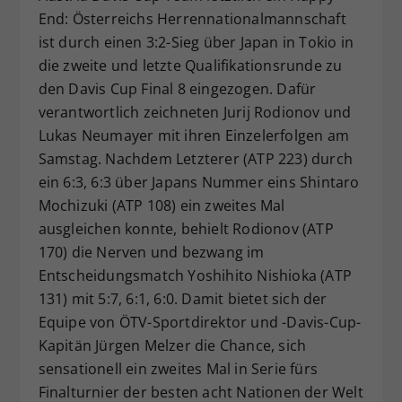
End: Österreichs Herrennationalmannschaft
Dieser Wert speichert Ihre Consent-
ist durch einen 3:2-Sieg über Japan in Tokio in
Einstellungen. Unter anderem eine
zufällig generierte ID, für die
die zweite und letzte Qualifikationsrunde zu
Zweck
historische Speicherung Ihrer
den Davis Cup Final 8 eingezogen. Dafür
vorgenommen Einstellungen, falls der
verantwortlich zeichneten Jurij Rodionov und
Webseiten-Betreiber dies eingestellt
Lukas Neumayer mit ihren Einzelerfolgen am
hat.
Samstag. Nachdem Letzterer (ATP 223) durch
ein 6:3, 6:3 über Japans Nummer eins Shintaro
Mochizuki (ATP 108) ein zweites Mal
ausgleichen konnte, behielt Rodionov (ATP
170) die Nerven und bezwang im
Entscheidungsmatch Yoshihito Nishioka (ATP
131) mit 5:7, 6:1, 6:0. Damit bietet sich der
Equipe von ÖTV-Sportdirektor und -Davis-Cup-
Kapitän Jürgen Melzer die Chance, sich
sensationell ein zweites Mal in Serie fürs
Finalturnier der besten acht Nationen der Welt