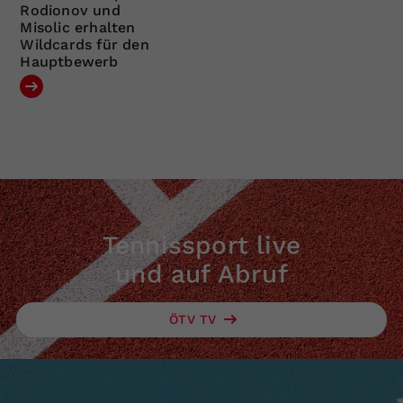
Rodionov und
Misolic erhalten
Wildcards für den
Hauptbewerb
Tennissport live
und auf Abruf
ÖTV TV