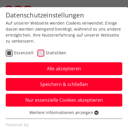
Zurück zur Newsübersicht
Datenschutzeinstellungen
Vorarlberger Tennisverband
Auf unserer Webseite werden Cookies verwendet. Einige
davon werden zwingend benötigt, während es uns andere
ermöglichen, Ihre Nutzererfahrung auf unserer Webseite
zu verbessern.
Turniere
Essenziell
Statistiken
Erste Bank Open:
Erfolgslauf geht weiter –
Alle akzeptieren
Erler/Miedler greifen
Speichern & schließen
nach Doppeltitel
Nur essenzielle Cookies akzeptieren
Das ÖTV-Davis-Cup-Duo steht beim ATP-
500-Millionenturnier in Wien sensationell
Weitere Informationen anzeigen
Essenziell
im sonntägigen Endspiel.
Essenzielle Cookies werden für grundlegende
Powered by