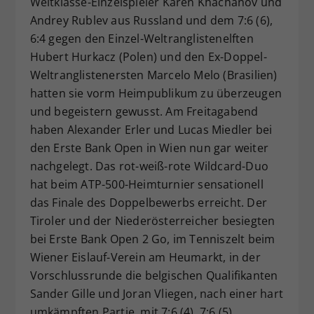
Weltklasse-Einzelspieler Karen Khachanov und
Dieser Wert speichert Ihre Consent-
Andrey Rublev aus Russland und dem 7:6 (6),
Einstellungen. Unter anderem eine
6:4 gegen den Einzel-Weltranglistenelften
zufällig generierte ID, für die
Hubert Hurkacz (Polen) und den Ex-Doppel-
Zweck
historische Speicherung Ihrer
Weltranglistenersten Marcelo Melo (Brasilien)
vorgenommen Einstellungen, falls der
hatten sie vorm Heimpublikum zu überzeugen
Webseiten-Betreiber dies eingestellt
hat.
und begeistern gewusst. Am Freitagabend
haben Alexander Erler und Lucas Miedler bei
den Erste Bank Open in Wien nun gar weiter
nachgelegt. Das rot-weiß-rote Wildcard-Duo
hat beim ATP-500-Heimturnier sensationell
das Finale des Doppelbewerbs erreicht. Der
Tiroler und der Niederösterreicher besiegten
bei Erste Bank Open 2 Go, im Tenniszelt beim
Wiener Eislauf-Verein am Heumarkt, in der
Vorschlussrunde die belgischen Qualifikanten
Sander Gille und Joran Vliegen, nach einer hart
umkämpften Partie, mit 7:6 (4), 7:6 (5).