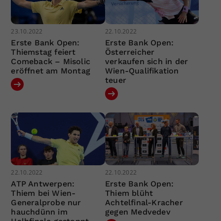
23.10.2022
22.10.2022
Erste Bank Open:
Erste Bank Open:
Thiemstag feiert
Österreicher
Comeback – Misolic
verkaufen sich in der
eröffnet am Montag
Wien-Qualifikation
teuer
22.10.2022
22.10.2022
ATP Antwerpen:
Erste Bank Open:
Thiem bei Wien-
Thiem blüht
Generalprobe nur
Achtelfinal-Kracher
hauchdünn im
gegen Medvedev