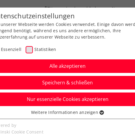
ÖTV
Landesverbände
News
tenschutzeinstellungen
 unserer Webseite werden Cookies verwendet. Einige davon wer
Ausbildung
Services
Über uns
ngend benötigt, während es uns andere ermöglichen, Ihre
zererfahrung auf unserer Webseite zu verbessern.
Essenziell
Statistiken
Alle akzeptieren
Speichern & schließen
Nur essenzielle Cookies akzeptieren
n: Turnierfavorit
Weitere Informationen anzeigen
ssenziell
nnt hochklassiges
senzielle Cookies werden für grundlegende Funktionen der
ered by
bseite benötigt. Dadurch ist gewährleistet, dass die Webseite
linski Cookie Consent