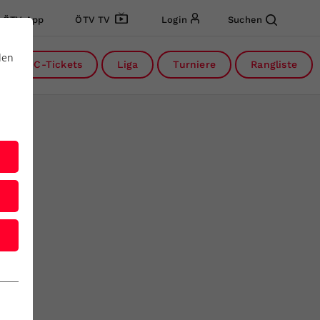
ÖTV App
ÖTV TV
Login
Suchen
den
DC-Tickets
Liga
Turniere
Rangliste