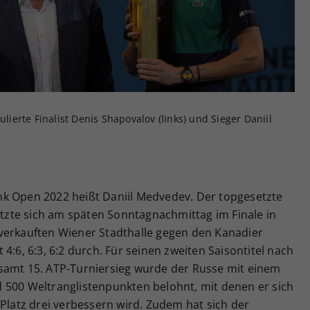
Zweck
generierte ID, für die historische Speicherung
Ihrer vorgenommen Einstellungen, falls der
Webseiten-Betreiber dies eingestellt hat.
ulierte Finalist Denis Shapovalov (links) und Sieger Daniil
k Open 2022 heißt Daniil Medvedev. Der topgesetzte
zte sich am späten Sonntagnachmittag im Finale in
verkauften Wiener Stadthalle gegen den Kanadier
4:6, 6:3, 6:2 durch. Für seinen zweiten Saisontitel nach
samt 15. ATP-Turniersieg wurde der Russe mit einem
 500 Weltranglistenpunkten belohnt, mit denen er sich
 Platz drei verbessern wird. Zudem hat sich der