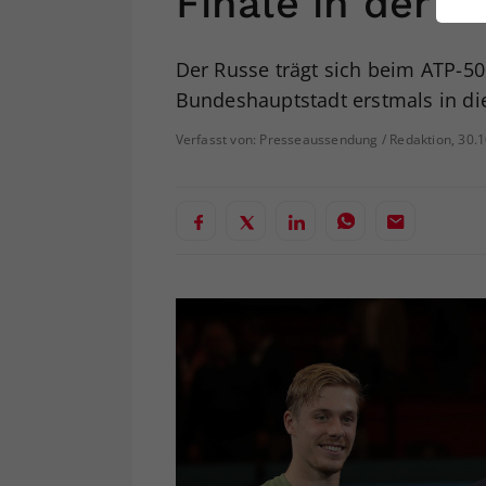
Finale in der W
ei
Der Russe trägt sich beim ATP-50
Bundeshauptstadt erstmals in die 
S
Verfasst von: Presseaussendung / Redaktion, 30.