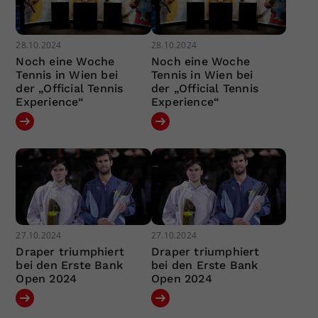
28.10.2024
28.10.2024
Noch eine Woche
Noch eine Woche
Tennis in Wien bei
Tennis in Wien bei
der „Official Tennis
der „Official Tennis
Experience“
Experience“
27.10.2024
27.10.2024
Draper triumphiert
Draper triumphiert
bei den Erste Bank
bei den Erste Bank
Open 2024
Open 2024