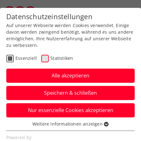
Zurück zur Newsübersicht
Datenschutzeinstellungen
Vorarlberger Tennisverband
Auf unserer Webseite werden Cookies verwendet. Einige
davon werden zwingend benötigt, während es uns andere
ermöglichen, Ihre Nutzererfahrung auf unserer Webseite
zu verbessern.
Turniere
Essenziell
Statistiken
ATP Erste Bank Open:
Erler/Miedler schreiben
Alle akzeptieren
mit Wien-Heimtriumph
Speichern & schließen
Geschichte
Nur essenzielle Cookies akzeptieren
Die beiden sind die ersten rein
österreichischen Doppelsieger beim ATP-
Weitere Informationen anzeigen
Essenziell
Turnier in der Stadthalle.
Essenzielle Cookies werden für grundlegende
Powered by