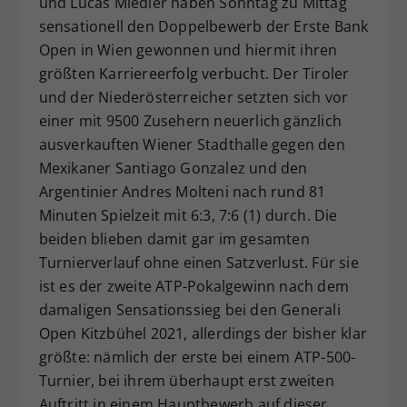
und Lucas Miedler haben Sonntag zu Mittag
Dieser Wert speichert Ihre Consent-
sensationell den Doppelbewerb der Erste Bank
Einstellungen. Unter anderem eine
Open in Wien gewonnen und hiermit ihren
zufällig generierte ID, für die
größten Karriereerfolg verbucht. Der Tiroler
Zweck
historische Speicherung Ihrer
und der Niederösterreicher setzten sich vor
vorgenommen Einstellungen, falls der
einer mit 9500 Zusehern neuerlich gänzlich
Webseiten-Betreiber dies eingestellt
hat.
ausverkauften Wiener Stadthalle gegen den
Mexikaner Santiago Gonzalez und den
Argentinier Andres Molteni nach rund 81
Minuten Spielzeit mit 6:3, 7:6 (1) durch. Die
beiden blieben damit gar im gesamten
Turnierverlauf ohne einen Satzverlust. Für sie
ist es der zweite ATP-Pokalgewinn nach dem
damaligen Sensationssieg bei den Generali
Open Kitzbühel 2021, allerdings der bisher klar
größte: nämlich der erste bei einem ATP-500-
Turnier, bei ihrem überhaupt erst zweiten
Auftritt in einem Hauptbewerb auf dieser