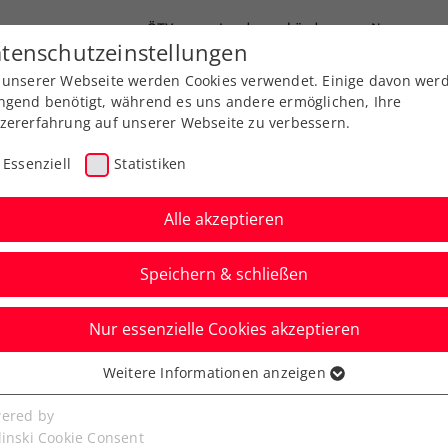
ÖTV
Landesverbände
News
tenschutzeinstellungen
 unserer Webseite werden Cookies verwendet. Einige davon wer
Ausbildung
Services
Über uns
ngend benötigt, während es uns andere ermöglichen, Ihre
zererfahrung auf unserer Webseite zu verbessern.
Essenziell
Statistiken
Alle akzeptieren
Speichern & schließen
Nur essenzielle Cookies akzeptieren
 Melzer: Profitiert vom
Weitere Informationen anzeigen
ssenziell
vis-Cup-
senzielle Cookies werden für grundlegende Funktionen der
ered by
bseite benötigt. Dadurch ist gewährleistet, dass die Webseite
linski Cookie Consent