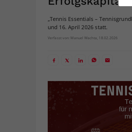
Erfolgskapitän
ei
„Tennis Essentials – Tennisgrundl
und 16. April 2026 statt.
S
Verfasst von: Manuel Wachta, 18.02.2026