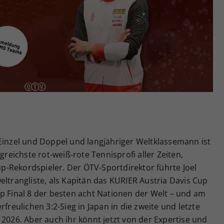
Zweck
generierte ID, für die historische Speicherung
Ihrer vorgenommen Einstellungen, falls der
Webseiten-Betreiber dies eingestellt hat.
Einzel und Doppel und langjähriger Weltklassemann ist
greichste rot-weiß-rote Tennisprofi aller Zeiten,
-Rekordspieler. Der ÖTV-Sportdirektor führte Joel
eltrangliste, als Kapitän das KURIER Austria Davis Cup
p Final 8 der besten acht Nationen der Welt – und am
eulichen 3:2-Sieg in Japan in die zweite und letzte
 2026. Aber auch ihr könnt jetzt von der Expertise und