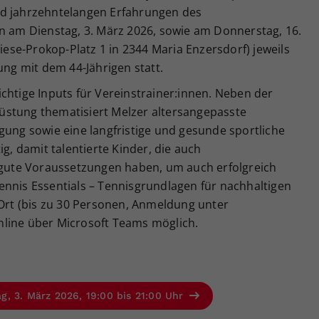
nd jahrzehntelangen Erfahrungen des
nn am Dienstag, 3. März 2026, sowie am Donnerstag, 16.
Liese-Prokop-Platz 1 in 2344 Maria Enzersdorf) jeweils
ung mit dem 44-Jährigen statt.
chtige Inputs für Vereinstrainer:innen. Neben der
üstung thematisiert Melzer altersangepasste
gung sowie eine langfristige und gesunde sportliche
ig, damit talentierte Kinder, die auch
r gute Voraussetzungen haben, um auch erfolgreich
ennis Essentials – Tennisgrundlagen für nachhaltigen
 Ort (bis zu 30 Personen, Anmeldung unter
online über Microsoft Teams möglich.
, 3. März 2026, 19:00 bis 21:00 Uhr