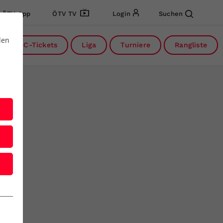
ÖTV App
ÖTV TV
Login
Suchen
den
DC-Tickets
Liga
Turniere
Rangliste