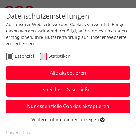
Zurück zur Newsübersicht
Datenschutzeinstellungen
Vorarlberger Tennisverband
Auf unserer Webseite werden Cookies verwendet. Einige
davon werden zwingend benötigt, während es uns andere
ermöglichen, Ihre Nutzererfahrung auf unserer Webseite
zu verbessern.
Ausbildung
Verbands-Info
Essenziell
Statistiken
Großer Erfolg der 1.
Fortbildung mit Melzer
Alle akzeptieren
Im April gibt es noch eine Chance, vom
Speichern & schließen
umfangreichen Wissen des Ex-
Weltklassespielers zu profitieren.
Nur essenzielle Cookies akzeptieren
Verfasst von: Manuel Wachta, 04.03.2026
Weitere Informationen anzeigen
Essenziell
Essenzielle Cookies werden für grundlegende
Powered by