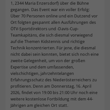
1, 2344 Maria Enzersdorf) über die Bühne
Dieser Wert speichert Ihre Consent-
gegangen. Das Event war ein voller Erfolg:
Einstellungen. Unter anderem eine
Über 70 Personen online und ein Dutzend vor
zufällig generierte ID, für die
Ort folgten gespannt allen Ausführungen des
Zweck
historische Speicherung Ihrer
vorgenommen Einstellungen, falls der
ÖTV-Sportdirektors und -Davis-Cup-
Webseiten-Betreiber dies eingestellt
Teamkapitäns, die sich diesmal vorwiegend
hat.
auf die Themen Kidstennis und richtige
Technik konzentrierten. Für jene, die diesmal
nicht dabei sein konnten, bietet sich noch eine
zweite Gelegenheit, um von der großen
Expertise und dem umfassenden,
vielschichtigen, jahrzehntelangen
Erfahrungsschatz des Niederösterreichers zu
profitieren. Denn am Donnerstag, 16. April
2026, findet von 19:00 bis 21:00 Uhr noch eine
weitere kostenlose Fortbildung mit dem 44-
Jährigen am gleichen Ort statt.