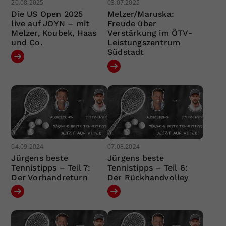
20.08.2025
03.07.2025
Die US Open 2025
Melzer/Maruska:
live auf JOYN – mit
Freude über
Melzer, Koubek, Haas
Verstärkung im ÖTV-
und Co.
Leistungszentrum
Südstadt
04.09.2024
07.08.2024
Jürgens beste
Jürgens beste
Tennistipps – Teil 7:
Tennistipps – Teil 6:
Der Vorhandreturn
Der Rückhandvolley