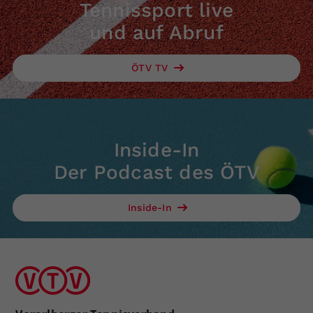
Tennissport live
und auf Abruf
ÖTV TV
Inside-In
Der Podcast des ÖTV
Inside-In