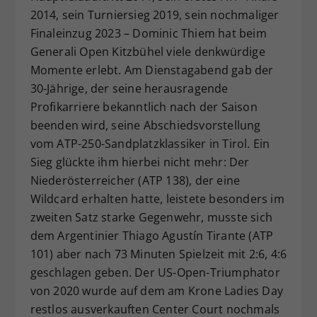
2014, sein Turniersieg 2019, sein nochmaliger
Dieser Wert speichert Ihre Consent-
Finaleinzug 2023 – Dominic Thiem hat beim
Einstellungen. Unter anderem eine
zufällig generierte ID, für die
Generali Open Kitzbühel viele denkwürdige
Zweck
historische Speicherung Ihrer
Momente erlebt. Am Dienstagabend gab der
vorgenommen Einstellungen, falls der
30-Jährige, der seine herausragende
Webseiten-Betreiber dies eingestellt
Profikarriere bekanntlich nach der Saison
hat.
beenden wird, seine Abschiedsvorstellung
vom ATP-250-Sandplatzklassiker in Tirol. Ein
Sieg glückte ihm hierbei nicht mehr: Der
Niederösterreicher (ATP 138), der eine
Wildcard erhalten hatte, leistete besonders im
zweiten Satz starke Gegenwehr, musste sich
dem Argentinier Thiago Agustín Tirante (ATP
101) aber nach 73 Minuten Spielzeit mit 2:6, 4:6
geschlagen geben. Der US-Open-Triumphator
von 2020 wurde auf dem am Krone Ladies Day
restlos ausverkauften Center Court nochmals