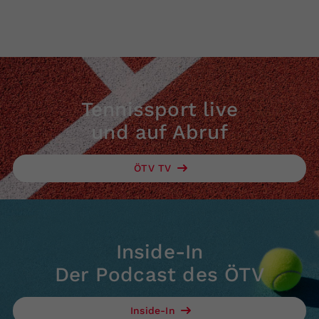
Tennissport live
und auf Abruf
ÖTV TV
Inside-In
Der Podcast des ÖTV
Inside-In