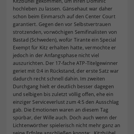
Kitzbühel gekommen, um ihren Dominic
hochleben zu lassen. Gänsehaut war daher
schon beim Einmarsch auf den Center Court
garantiert. Gegen den vor Selbstvertrauen
strotzenden, vorwöchigen Semifinalisten von
Bastad (Schweden), wofür Tirante ein Special
Exempt für Kitz erhalten hatte, vermochte er
jedoch in der Anfangsphase nicht viel
auszurichten. Der 17-fache ATP-Titelgewinner
geriet mit 0:4 in Rückstand, der erste Satz war
dadurch recht schnell dahin. Im zweiten
Durchgang hielt er deutlich besser dagegen
und selbigen bis zuletzt völlig offen, ehe ein
einziger Serviceverlust zum 4:5 den Ausschlag
gab. Die Emotionen waren an diesem Tag
spürbar, der Wille auch. Doch auch wenn der
Lichtenwörther spielerisch nicht mehr ganz an
seine Erfolge anschließen konnte: „Kitzbühel