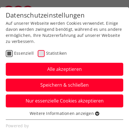
Zurück zur Newsübersicht
Datenschutzeinstellungen
Vorarlberger Tennisverband
Auf unserer Webseite werden Cookies verwendet. Einige
davon werden zwingend benötigt, während es uns andere
ermöglichen, Ihre Nutzererfahrung auf unserer Webseite
zu verbessern.
Turniere
ATP
Essenziell
Statistiken
Thiem sorgt beim
Generali Open Kitzbühel
Alle akzeptieren
nochmal für Gänsehaut
Speichern & schließen
Ein Sieg ist ihm bei seiner
Nur essenzielle Cookies akzeptieren
Abschiedsvorstellung vom ATP-250-
Turnier in Tirol nicht mehr vergönnt.
Weitere Informationen anzeigen
Essenziell
Verfasst von: Manuel Wachta / Presseaussendung, 23.07.2024
Essenzielle Cookies werden für grundlegende
Powered by