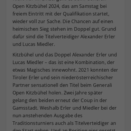
Open Kitzbühel 2024, das am Samstag bei
Dieser Wert speichert Ihre Consent-
freiem Eintritt mit der Qualifikation startet,
Einstellungen. Unter anderem eine
zufällig generierte ID, für die
wieder voll zur Sache. Die Chancen auf einen
Zweck
historische Speicherung Ihrer
heimischen Sieg stehen im Doppel gut. Grund
vorgenommen Einstellungen, falls der
dafür sind die Titelverteidiger Alexander Erler
Webseiten-Betreiber dies eingestellt
und Lucas Miedler.
hat.
Kitzbühel und das Doppel Alexander Erler und
Lucas Miedler – das ist eine Kombination, der
etwas Magisches innewohnt. 2021 konnten der
Tiroler Erler und sein niederösterreichischer
Partner sensationell den Titel beim Generali
Open Kitzbühel holen. Zwei Jahre später
gelang den beiden erneut der Coup in der
Gamsstadt. Weshalb Erler und Miedler bei der
nun anstehenden Ausgabe des
Traditionsturniers auch als Titelverteidiger an
den Start gehen. Und an Position eins gesetzt.