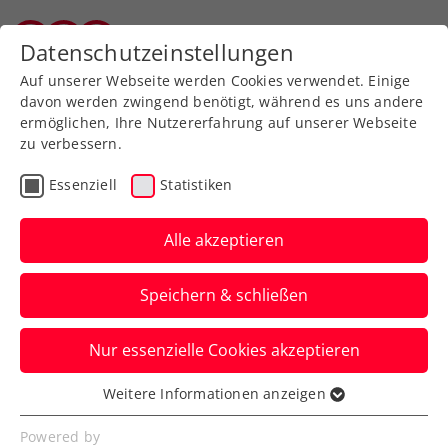
Zurück zur Newsübersicht
Datenschutzeinstellungen
Vorarlberger Tennisverband
Auf unserer Webseite werden Cookies verwendet. Einige
davon werden zwingend benötigt, während es uns andere
ermöglichen, Ihre Nutzererfahrung auf unserer Webseite
zu verbessern.
Turniere
ATP
Essenziell
Statistiken
Generali Open Kitzbühel:
Erler/Miedler steuern
Alle akzeptieren
Titeltriple an
Speichern & schließen
Österreichs Paradedoppel ist beim ATP-
Nur essenzielle Cookies akzeptieren
Turnier in Kitzbühel wieder am Start.
Philipp Oswald ein letztes Mal.
Weitere Informationen anzeigen
Essenziell
Verfasst von: Presseaussendung / Redaktion, 16.07.2024
Essenzielle Cookies werden für grundlegende
Powered by