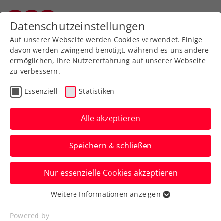
Zurück zur Newsübersicht
Datenschutzeinstellungen
Vorarlberger Tennisverband
Auf unserer Webseite werden Cookies verwendet. Einige
davon werden zwingend benötigt, während es uns andere
ermöglichen, Ihre Nutzererfahrung auf unserer Webseite
zu verbessern.
Turniere
ATP
Essenziell
Statistiken
Generali Open Kitzbühel:
Neumayer gewinnt ÖTV-
Alle akzeptieren
Duell mit Ofner
Speichern & schließen
Der Salzburger feiert damit seinen ersten
Nur essenzielle Cookies akzeptieren
Sieg im Hauptbewerb eines ATP-Turniers.
Weitere Informationen anzeigen
Verfasst von: Manuel Wachta, 23.07.2024
Essenziell
Essenzielle Cookies werden für grundlegende
Powered by