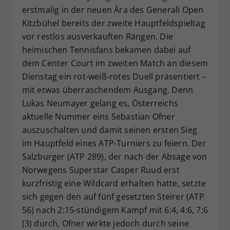
erstmalig in der neuen Ära des Generali Open
Dieser Wert speichert Ihre Consent-
Kitzbühel bereits der zweite Hauptfeldspieltag
Einstellungen. Unter anderem eine
zufällig generierte ID, für die
vor restlos ausverkauften Rängen. Die
Zweck
historische Speicherung Ihrer
heimischen Tennisfans bekamen dabei auf
vorgenommen Einstellungen, falls der
dem Center Court im zweiten Match an diesem
Webseiten-Betreiber dies eingestellt
Dienstag ein rot-weiß-rotes Duell präsentiert –
hat.
mit etwas überraschendem Ausgang. Denn
Lukas Neumayer gelang es, Österreichs
aktuelle Nummer eins Sebastian Ofner
auszuschalten und damit seinen ersten Sieg
im Hauptfeld eines ATP-Turniers zu feiern. Der
Salzburger (ATP 289), der nach der Absage von
Norwegens Superstar Casper Ruud erst
kurzfristig eine Wildcard erhalten hatte, setzte
sich gegen den auf fünf gesetzten Steirer (ATP
56) nach 2:15-stündigem Kampf mit 6:4, 4:6, 7:6
(3) durch, Ofner wirkte jedoch durch seine