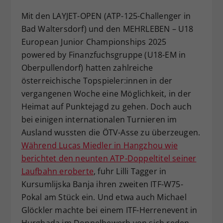
Dieser Wert speichert Ihre Consent-
Mit den LAYJET-OPEN (ATP-125-Challenger in
Einstellungen. Unter anderem eine
Bad Waltersdorf) und den MEHRLEBEN – U18
zufällig generierte ID, für die
European Junior Championships 2025
Zweck
historische Speicherung Ihrer
powered by Finanzfuchsgruppe (U18-EM in
vorgenommen Einstellungen, falls der
Webseiten-Betreiber dies eingestellt
Oberpullendorf) hatten zahlreiche
hat.
österreichische Topspieler:innen in der
vergangenen Woche eine Möglichkeit, in der
Heimat auf Punktejagd zu gehen. Doch auch
bei einigen internationalen Turnieren im
Ausland wussten die ÖTV-Asse zu überzeugen.
Während Lucas Miedler in Hangzhou wie
berichtet den neunten ATP-Doppeltitel seiner
Laufbahn eroberte
, fuhr Lilli Tagger in
Kursumlijska Banja ihren zweiten ITF-W75-
Pokal am Stück ein. Und etwa auch Michael
Glöckler machte bei einem ITF-Herrenevent in
Hurghada im Doppelbewerb von sich reden.