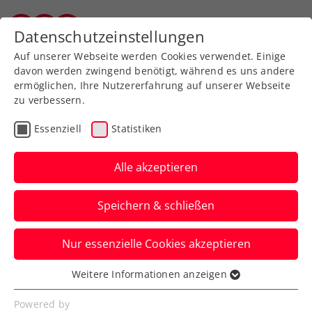
Zurück zur Newsübersicht
Datenschutzeinstellungen
Vorarlberger Tennisverband
Auf unserer Webseite werden Cookies verwendet. Einige
davon werden zwingend benötigt, während es uns andere
ermöglichen, Ihre Nutzererfahrung auf unserer Webseite
zu verbessern.
ATP
WTA
ITF
Turniere
Essenziell
Statistiken
Kids & Jugend
Alle akzeptieren
ITF Kursumlijska Banja:
Speichern & schließen
Tagger in Riesenschritten
Richtung Top 200
Nur essenzielle Cookies akzeptieren
Die große ÖTV-Nachwuchshoffnung holt
Weitere Informationen anzeigen
Essenziell
in Kalenderwoche 38 ihren zweiten ITF-
Essenzielle Cookies werden für grundlegende
Powered by
W75-Titel in Folge.