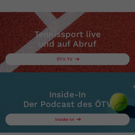
Tennissport live
und auf Abruf
ÖTV TV
Inside-In
Der Podcast des ÖTV
Inside-In