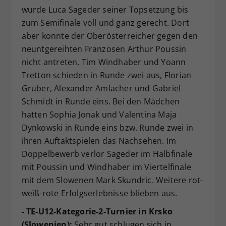
wurde Luca Sageder seiner Topsetzung bis
zum Semifinale voll und ganz gerecht. Dort
aber konnte der Oberösterreicher gegen den
neuntgereihten Franzosen Arthur Poussin
nicht antreten. Tim Windhaber und Yoann
Tretton schieden in Runde zwei aus, Florian
Gruber, Alexander Amlacher und Gabriel
Schmidt in Runde eins. Bei den Mädchen
hatten Sophia Jonak und Valentina Maja
Dynkowski in Runde eins bzw. Runde zwei in
ihren Auftaktspielen das Nachsehen. Im
Doppelbewerb verlor Sageder im Halbfinale
mit Poussin und Windhaber im Viertelfinale
mit dem Slowenen Mark Skundric. Weitere rot-
weiß-rote Erfolgserlebnisse blieben aus.
- TE-U12-Kategorie-2-Turnier in Krsko
(Slowenien):
Sehr gut schlugen sich in