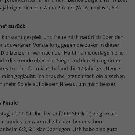
5-jährigen Tirolerin Anna Pircher (WTA -) mit 6:1, 6:4
che“ zurück
d konstant gespielt und freue mich natürlich über den
rer souveränen Vorstellung gegen die zuvor in dieser
Die Lienzerin war nach der Halbfinalniederlage freilich
de die Freude über drei Siege und den Einzug unter
utes Turnier für mich“, befand die 17-Jährige. „Heute
n mich geglaubt. Ich brauche jetzt einfach ein bisschen
h mehr Spiele auf diesem Niveau, um mich besser
s Finale
tag, ab 10:00 Uhr, live auf ORF SPORT+) zeigte sich
hen Bundesliga waren die beiden heuer schon
r beim 6:2, 6:1 klar überlegen. „Ich habe also gute