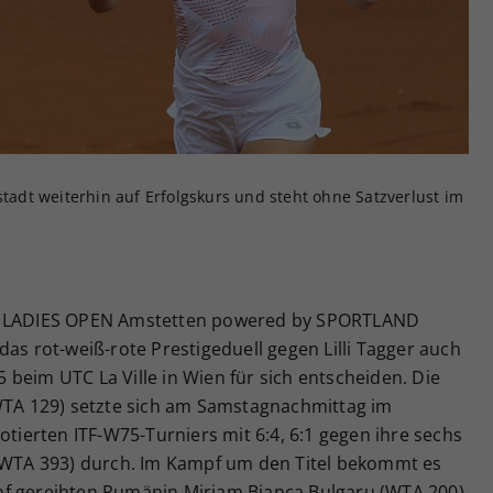
Zweck
generierte ID, für die historische Speicherung
Ihrer vorgenommen Einstellungen, falls der
Webseiten-Betreiber dies eingestellt hat.
stadt weiterhin auf Erfolgskurs und steht ohne Satzverlust im
es LADIES OPEN Amstetten powered by SPORTLAND
das rot-weiß-rote Prestigeduell gegen Lilli Tagger auch
beim UTC La Ville in Wien für sich entscheiden. Die
(WTA 129) setzte sich am Samstagnachmittag im
otierten ITF-W75-Turniers mit 6:4, 6:1 gegen ihre sechs
 (WTA 393) durch. Im Kampf um den Titel bekommt es
nf gereihten Rumänin Miriam Bianca Bulgaru (WTA 200)