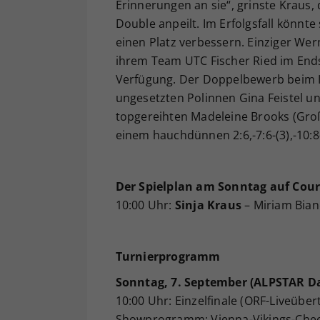
Erinnerungen an sie“, grinste Kraus
Double anpeilt. Im Erfolgsfall könnte
einen Platz verbessern. Einziger Wer
ihrem Team UTC Fischer Ried im Ends
Verfügung. Der Doppelbewerb beim IT
ungesetzten Polinnen Gina Feistel 
topgereihten Madeleine Brooks (Groß
einem hauchdünnen 2:6,-7:6-(3),-10:8-
Der Spielplan am Sonntag auf Cour
10:00 Uhr:
Sinja Kraus
– Miriam Bian
Turnierprogramm
Sonntag, 7. September (ALPSTAR D
10:00 Uhr: Einzelfinale (ORF-Liveüb
Showprogramm: Vienna-Vikings-Che