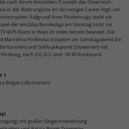
, die nach ihrem Amstetten-Triumph das Österreich-
 sie in der Weltrangliste ihr derzeitiges Career High um
mutstropfen: Aufgrund ihres Finaleinzugs steht sie
piel der win2day Bundesliga am Sonntag nicht zur
F-W75-Event in Wien ist indes bereits beendet. Die
und Marcelina Podlinska stoppten am Samstagabend die
britannien) und Dalila Jakupović (Slowenien) mit
Finalsieg, nach 2:6,-0:2- und -30:40-Rückstand.
t 1
ca Bulgaru (Rumänien)
ay)
ertragung) mit großer Siegerinnenehrung
erleaders und Batala-Boom-Trommler