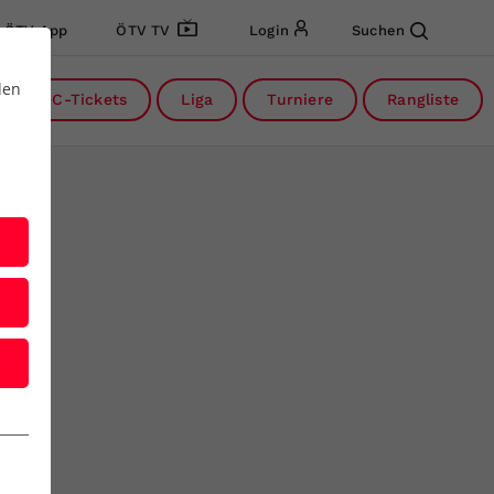
ÖTV App
ÖTV TV
Login
Suchen
den
DC-Tickets
Liga
Turniere
Rangliste