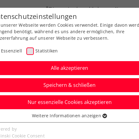
ÖTV
Landesverbände
News
tenschutzeinstellungen
 unserer Webseite werden Cookies verwendet. Einige davon wer
Ausbildung
Services
Über uns
ngend benötigt, während es uns andere ermöglichen, Ihre
zererfahrung auf unserer Webseite zu verbessern.
Essenziell
Statistiken
Alle akzeptieren
Speichern & schließen
Nur essenzielle Cookies akzeptieren
 Open Vienna W75:
Weitere Informationen anzeigen
ssenziell
um den Heimtriumph
senzielle Cookies werden für grundlegende Funktionen der
ered by
bseite benötigt. Dadurch ist gewährleistet, dass die Webseite
linski Cookie Consent