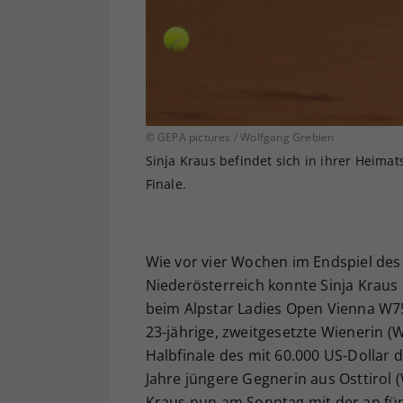
© GEPA pictures / Wolfgang Grebien
Sinja Kraus befindet sich in ihrer Heimat
Finale.
Wie vor vier Wochen im Endspiel d
Niederösterreich konnte Sinja Kraus 
beim Alpstar Ladies Open Vienna W75 
23-jährige, zweitgesetzte Wienerin 
Halbfinale des mit 60.000 US-Dollar d
Jahre jüngere Gegnerin aus Osttirol
Kraus nun am Sonntag mit der an fü