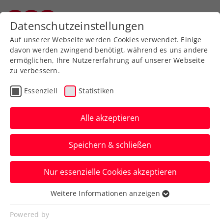
Zurück zur Newsübersicht
Datenschutzeinstellungen
Vorarlberger Tennisverband
Auf unserer Webseite werden Cookies verwendet. Einige
davon werden zwingend benötigt, während es uns andere
ermöglichen, Ihre Nutzererfahrung auf unserer Webseite
zu verbessern.
ITF
Turniere
Essenziell
Statistiken
Alpstar Ladies Open
Vienna W75: Kraus gelingt
Alle akzeptieren
Österreich-Double
Speichern & schließen
Nach Amstetten gewinnt die rot-weiß-rote
Nur essenzielle Cookies akzeptieren
Nummer zwei auch ihr ITF-W75-
Heimturnier in Wien.
Weitere Informationen anzeigen
Essenziell
Verfasst von: Presseaussendung / Redaktion, 07.09.2025
Essenzielle Cookies werden für grundlegende
Powered by