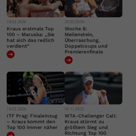
23.02.2026
23.02.2026
Kraus erstmals Top
Woche 8:
100 – Maruska: „Sie
Meilenstein,
hat sich das redlich
Überraschung,
verdient“
Doppelcoups und
Premierenfinale
18.02.2026
02.11.2025
ITF Prag: Finaleinzug
WTA-Challenger Cali:
– Kraus kommt den
Kraus stürmt zu
Top 100 immer näher
größtem Sieg und
Richtung Top 100