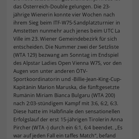
das Österreich-Double gelungen. Die 23-
Dieser Wert speichert Ihre Consent-
jährige Wienerin konnte vier Wochen nach
Einstellungen. Unter anderem eine
zufällig generierte ID, für die
ihrem Sieg beim ITF-W75-Sandplatzturnier in
Zweck
historische Speicherung Ihrer
Amstetten nunmehr auch jenes beim UTC La
vorgenommen Einstellungen, falls der
Ville im 23. Wiener Gemeindebezirk für sich
Webseiten-Betreiber dies eingestellt
entscheiden. Die Nummer zwei der Setzliste
hat.
(WTA 129) bezwang am Sonntag im Endspiel
des Alpstar Ladies Open Vienna W75, vor den
Augen von unter anderen ÖTV-
Sportkoordinatorin und -Billie-Jean-King-Cup-
Kapitänin Marion Maruska, die fünftgesetzte
Rumänin Miriam Bianca Bulgaru (WTA 200)
nach 2:03-stündigem Kampf mit 3:6, 6:2, 6:3.
Diese hatte im Halbfinale den sensationellen
Erfolgslauf der erst 15-jährigen Tirolerin Anna
Pircher (WTA -) durch ein 6:1, 6:4 beendet. „Es
war auf jeden Fall ein taffes Match“, befand