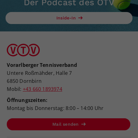
Der Podcast des ÖTV
Dieser Wert speichert Ihre Consent-
Einstellungen. Unter anderem eine
Inside-In
zufällig generierte ID, für die
Zweck
historische Speicherung Ihrer
vorgenommen Einstellungen, falls der
Webseiten-Betreiber dies eingestellt
hat.
Vorarlberger Tennisverband
Untere Roßmähder, Halle 7
6850 Dornbirn
Mobil:
+43 660 1893974
Öffnungszeiten:
Montag bis Donnerstag: 8:00 – 14:00 Uhr
Mail senden