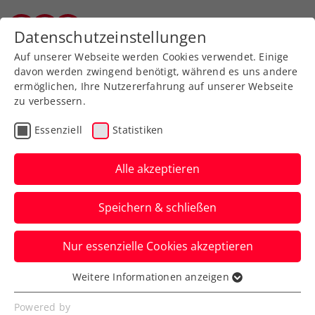
Datenschutzeinstellungen
Vorarlberger Tennisverband
Auf unserer Webseite werden Cookies verwendet. Einige
davon werden zwingend benötigt, während es uns andere
ermöglichen, Ihre Nutzererfahrung auf unserer Webseite
zu verbessern.
Aktuelle News
Essenziell
Statistiken
Alle akzeptieren
Speichern & schließen
Nur essenzielle Cookies akzeptieren
Weitere Informationen anzeigen
Essenziell
News filtern
Essenzielle Cookies werden für grundlegende
Powered by