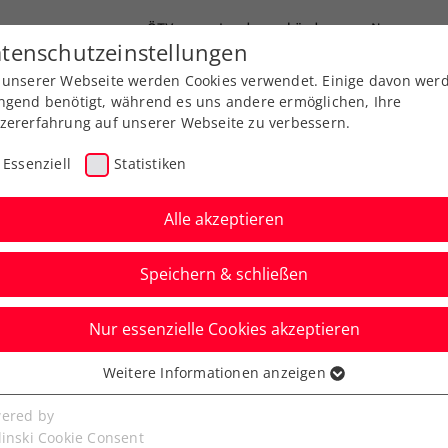
ÖTV
Landesverbände
News
tenschutzeinstellungen
 unserer Webseite werden Cookies verwendet. Einige davon wer
Ausbildung
Services
Über uns
ngend benötigt, während es uns andere ermöglichen, Ihre
zererfahrung auf unserer Webseite zu verbessern.
Essenziell
Statistiken
Alle akzeptieren
Aktuelle News
Speichern & schließen
Nur essenzielle Cookies akzeptieren
Weitere Informationen anzeigen
ssenziell
senzielle Cookies werden für grundlegende Funktionen der
ered by
bseite benötigt. Dadurch ist gewährleistet, dass die Webseite
linski Cookie Consent