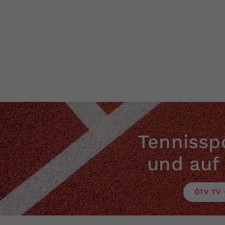
Tennisspo
und auf
ÖTV TV