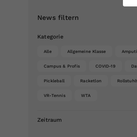
ei
News filtern
S
Kategorie
Alle
Allgemeine Klasse
Amputi
Campus & Profis
COVID-19
Da
Pickleball
Racketlon
Rollstuhl
VR-Tennis
WTA
Zeitraum