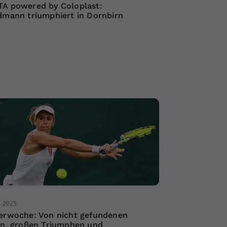
A powered by Coloplast:
dmann triumphiert in Dornbirn
4.2025
erwoche: Von nicht gefundenen
rn, großen Triumphen und