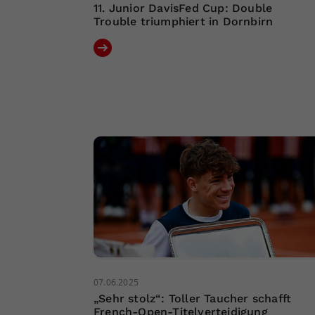
11. Junior DavisFed Cup: Double
Trouble triumphiert in Dornbirn
07.06.2025
„Sehr stolz“: Toller Taucher schafft
French-Open-Titelverteidigung