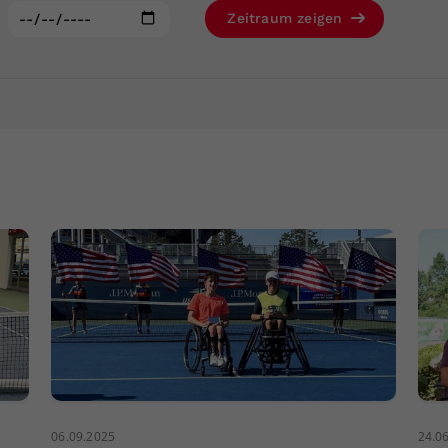
Zweck
generierte ID, für die historische Speicherung
:
Zeitraum zeigen
Ihrer vorgenommen Einstellungen, falls der
Webseiten-Betreiber dies eingestellt hat.
06.09.2025
24.0