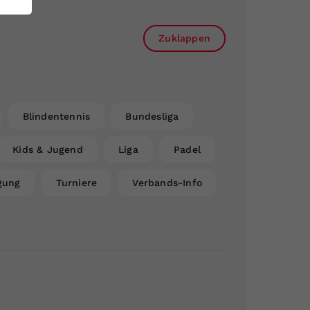
Zuklappen
Blindentennis
Bundesliga
Kids & Jugend
Liga
Padel
gung
Turniere
Verbands-Info