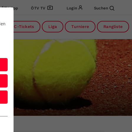
ÖTV App
ÖTV TV
Login
Suchen
den
DC-Tickets
Liga
Turniere
Rangliste