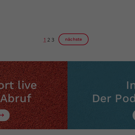
1
2
3
nächste
rt live
I
 Abruf
Der Po