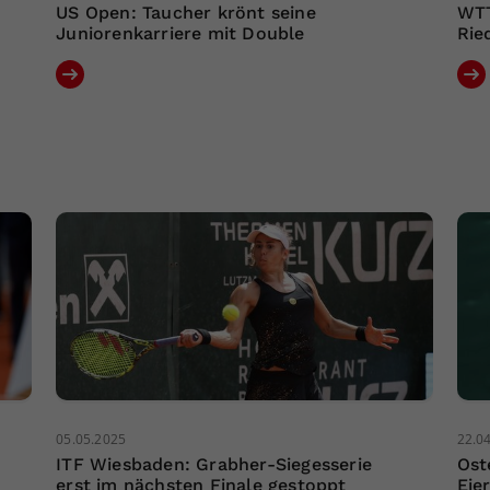
US Open: Taucher krönt seine
WTT
Juniorenkarriere mit Double
Rie
05.05.2025
22.0
ITF Wiesbaden: Grabher-Siegesserie
Ost
erst im nächsten Finale gestoppt
Eie