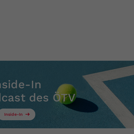
nside-In
dcast des ÖTV
Inside-In