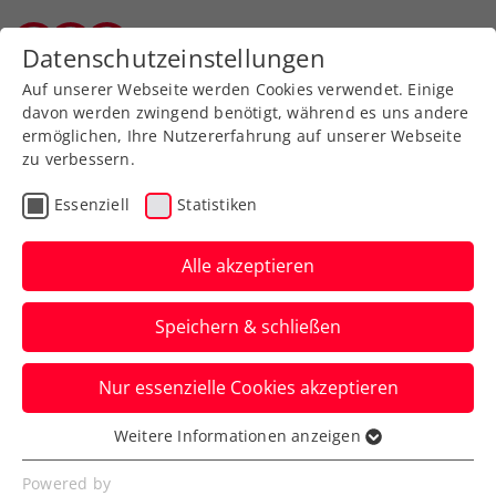
Datenschutzeinstellungen
Vorarlberger Tennisverband
Auf unserer Webseite werden Cookies verwendet. Einige
davon werden zwingend benötigt, während es uns andere
ermöglichen, Ihre Nutzererfahrung auf unserer Webseite
zu verbessern.
Aktuelle News
Essenziell
Statistiken
Alle akzeptieren
Speichern & schließen
Nur essenzielle Cookies akzeptieren
Weitere Informationen anzeigen
Essenziell
News filtern
Essenzielle Cookies werden für grundlegende
Powered by