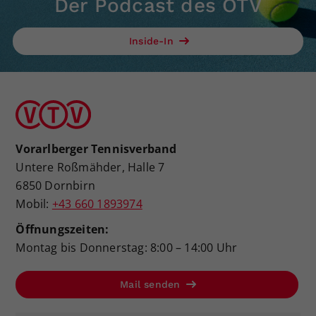
Der Podcast des ÖTV
Dieser Wert speichert Ihre Consent-
Einstellungen. Unter anderem eine
Inside-In
zufällig generierte ID, für die
Zweck
historische Speicherung Ihrer
vorgenommen Einstellungen, falls der
Webseiten-Betreiber dies eingestellt
hat.
Vorarlberger Tennisverband
Untere Roßmähder, Halle 7
6850 Dornbirn
Mobil:
+43 660 1893974
Öffnungszeiten:
Montag bis Donnerstag: 8:00 – 14:00 Uhr
Mail senden